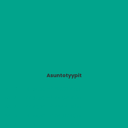
Asuntotyypit
2
A1
2 H + K
619,03 €/kk
54,00 m
2
A2
2 H + KK
457,96 €/kk
37,50 m
2
A3
2 H + KK
484,41 €/kk
40,00 m
2
A4
2 H + K
641,87 €/kk
55,50 m
2
A5
2 H + KK
462,77 €/kk
37,50 m