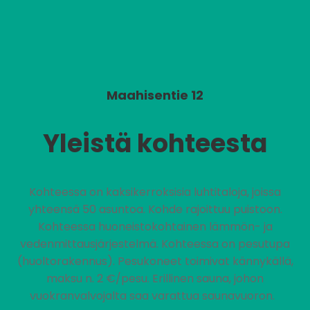
Maahisentie 12
Yleistä kohteesta
Kohteessa on kaksikerroksisia luhtitaloja, joissa
yhteensä 50 asuntoa. Kohde rajoittuu puistoon.
Kohteessa huoneistokohtainen lämmön- ja
vedenmittausjärjestelmä. Kohteessa on pesutupa
(huoltorakennus). Pesukoneet toimivat kännykällä,
maksu n. 2 €/pesu. Erillinen sauna, johon
vuokranvalvojalta saa varattua saunavuoron.