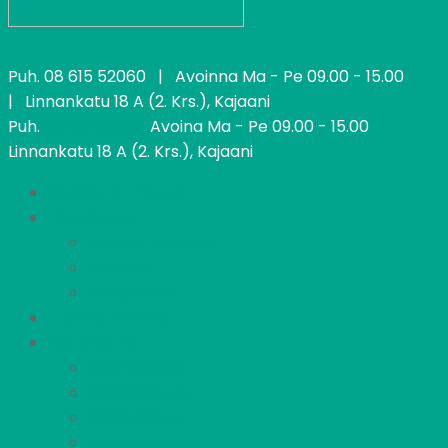
Puh.
08 615 52060
| Avoinna Ma - Pe 09.00 - 15.00
| Linnankatu 18 A (2. Krs.), Kajaani
Puh.
08 615 52060
Avoina Ma - Pe 09.00 - 15.00
Linnankatu 18 A (2. Krs.), Kajaani
Kajaanin Pietari
Löydä koti
Vapaat asunnot
Kohteet
Hakeminen
Tietoa meistä
Asukkaille
Asumisopas
Vastuullisuus
Vikailmoitus
Irtisanominen