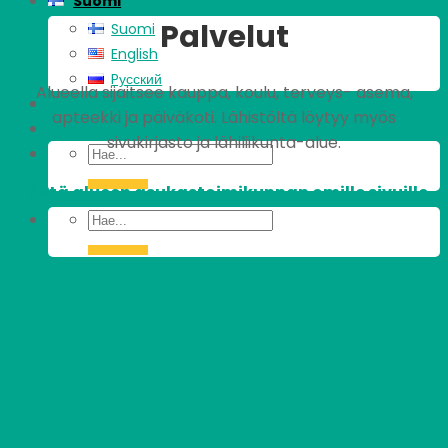
Suomi
Palvelut
Suomi
English
Pусский
Alueella sijaitsee kauppa, koulu, terveys- asema,
apteekki ja päiväkoti. Lähistöltä löytyy myös
sivukirjasto ja lähiliikunta-alue.
Tästä alueen asukastoimikunnan omille sivuille.