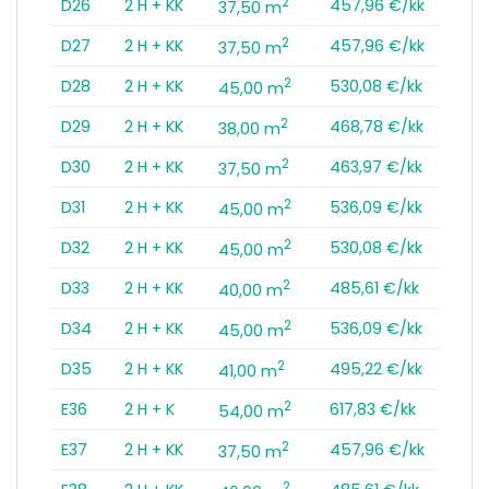
2
D26
2 H + KK
457,96 €/kk
37,50 m
2
D27
2 H + KK
457,96 €/kk
37,50 m
2
D28
2 H + KK
530,08 €/kk
45,00 m
2
D29
2 H + KK
468,78 €/kk
38,00 m
2
D30
2 H + KK
463,97 €/kk
37,50 m
2
D31
2 H + KK
536,09 €/kk
45,00 m
2
D32
2 H + KK
530,08 €/kk
45,00 m
2
D33
2 H + KK
485,61 €/kk
40,00 m
2
D34
2 H + KK
536,09 €/kk
45,00 m
2
D35
2 H + KK
495,22 €/kk
41,00 m
2
E36
2 H + K
617,83 €/kk
54,00 m
2
E37
2 H + KK
457,96 €/kk
37,50 m
2