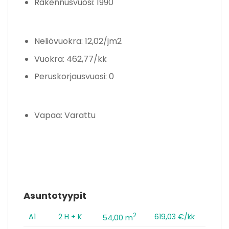
Rakennusvuosi: 1990
Neliövuokra: 12,02/jm2
Vuokra: 462,77/kk
Peruskorjausvuosi: 0
Vapaa: Varattu
Asuntotyypit
2
A1
2 H + K
619,03 €/kk
54,00 m