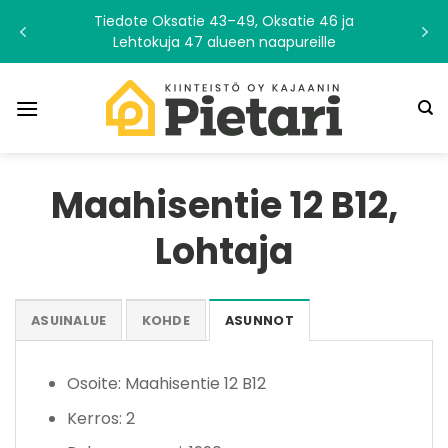
Skip
Tiedote Oksatie 43–49, Oksatie 46 ja
to
Lehtokuja 47 alueen naapureille
content
Maahisentie 12 B12,
Lohtaja
ASUINALUE
KOHDE
ASUNNOT
Osoite: Maahisentie 12 B12
Kerros: 2