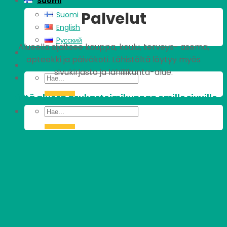
Suomi
Palvelut
Suomi
English
Pусский
Alueella sijaitsee kauppa, koulu, terveys- asema,
apteekki ja päiväkoti. Lähistöltä löytyy myös
sivukirjasto ja lähiliikunta-alue.
Tästä alueen asukastoimikunnan omille sivuille.