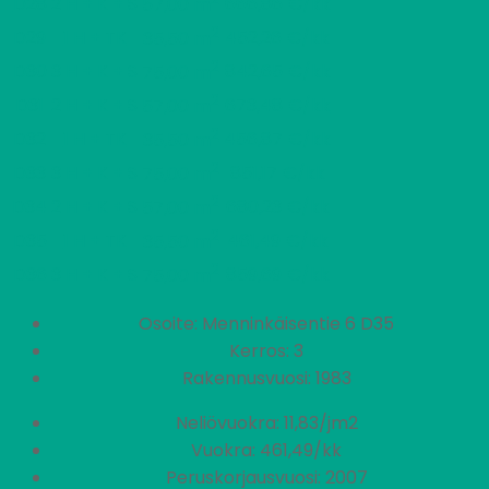
D28
2 H + K + S
666,86 €/kk
57,00 m
2
D29
1 H + TK
452,26 €/kk
35,50 m
2
D30
3 H + K + S
842,65 €/kk
75,00 m
2
D31
2 H + K + S
673,48 €/kk
57,00 m
2
D32
1 H + TK
456,87 €/kk
35,50 m
2
D33
3 H + K + S
851,17 €/kk
75,00 m
2
D34
2 H + K + S
680,23 €/kk
57,00 m
2
D35
1 H + TK
461,49 €/kk
35,50 m
2
D36
3 H + K + S
859,69 €/kk
75,00 m
Osoite: Menninkäisentie 6 D35
Kerros: 3
Rakennusvuosi: 1983
Neliövuokra: 11,83/jm2
Vuokra: 461,49/kk
Peruskorjausvuosi: 2007