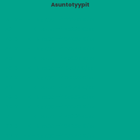
Asuntotyypit
2
A1
2 H + K + S
666,86 €/kk
57,00 m
2
A2
1 H + TK
452,26 €/kk
35,50 m
2
A3
3 H + K + S
842,65 €/kk
75,00 m
2
A4
2 H + K + S
673,48 €/kk
57,00 m
2
A5
1 H + TK
456,87 €/kk
35,50 m
2
A6
3 H + K + S
851,17 €/kk
75,00 m
2
A7
2 H + K + S
680,23 €/kk
57,00 m
2
A8
1 H + TK
461,49 €/kk
35,50 m
2
A9
3 H + K + S
859,69 €/kk
75,00 m
2
B10
2 H + K + S
666,86 €/kk
57,00 m
2
B11
1 H + TK
452,26 €/kk
35,50 m
2
B12
3 H + K + S
842,65 €/kk
75,00 m
2
B13
2 H + K + S
673,48 €/kk
57,00 m