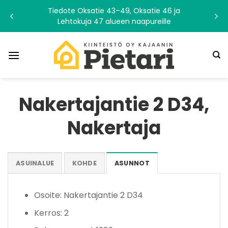
Skip
Tiedote Oksatie 43–49, Oksatie 46 ja
to
Lehtokuja 47 alueen naapureille
content
Nakertajantie 2 D34,
Nakertaja
ASUINALUE
KOHDE
ASUNNOT
Osoite: Nakertajantie 2 D34
Kerros: 2