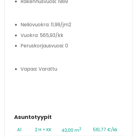
Rakennusvuosi: 1989
Neliövuokra: 11,99/jm2
Vuokra: 565,93/kk
Peruskorjausvuosi: 0
Vapaa: Varattu
Asuntotyypit
2
A1
2 H + KK
510,77 €/kk
43,00 m