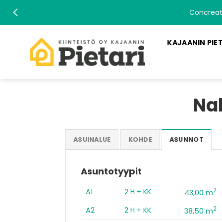
Skip
Concreate
to
content
KAJAANIN PIE
Nak
ASUINALUE
KOHDE
ASUNNOT
Asuntotyypit
2
A1
2 H + KK
43,00 m
2
A2
2 H + KK
38,50 m