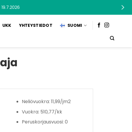
 19.7.2026
UKK
YHTEYSTIEDOT
SUOMI
taja
Neliövuokra: 11,99/jm2
Vuokra: 510,77/kk
Peruskorjausvuosi: 0