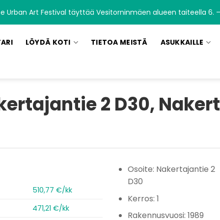
 Urban Art Festival täyttää Vesitorninmäen alueen taiteella 6. –
TARI
LÖYDÄ KOTI
TIETOA MEISTÄ
ASUKKAILLE
ertajantie 2 D30, Naker
Osoite: Nakertajantie 2
D30
510,77 €/kk
Kerros: 1
471,21 €/kk
Rakennusvuosi: 1989