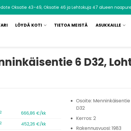
edote Oksatie 43–49, Oksatie 46 ja Lehtokuja 47 alueen naapurei
TARI
LÖYDÄ KOTI
TIETOA MEISTÄ
ASUKKAILLE
ninkäisentie 6 D32, Loh
Osoite: Menninkäisentie
D32
2
666,86 €/kk
Kerros: 2
2
452,26 €/kk
Rakennusvuosi: 1983