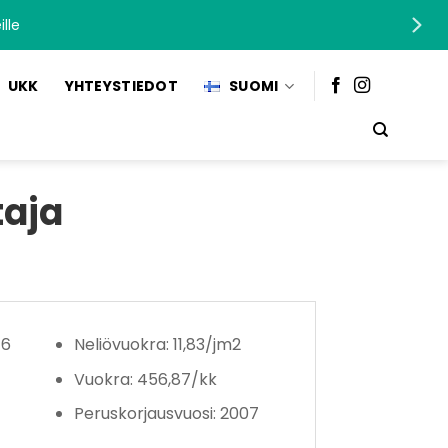
lle
UKK
YHTEYSTIEDOT
SUOMI
taja
 6
Neliövuokra: 11,83/jm2
Vuokra: 456,87/kk
Peruskorjausvuosi: 2007