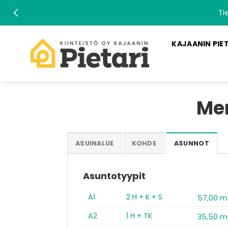
Skip
Ti
to
content
KAJAANIN PIE
Men
ASUINALUE
KOHDE
ASUNNOT
Asuntotyypit
A1
2 H + K + S
57,00 m
A2
1 H + TK
35,50 m