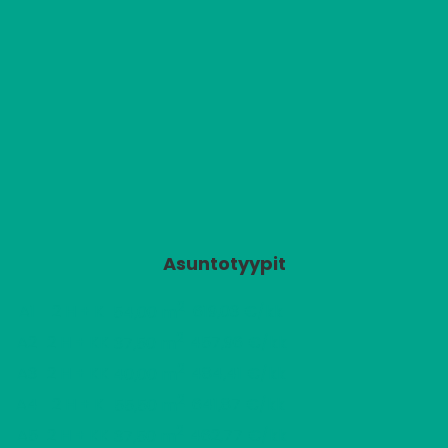
Asuntotyypit
2
A1
2 H + K
619,03 €/kk
54,00 m
2
A2
2 H + KK
457,96 €/kk
37,50 m
2
A3
2 H + KK
484,41 €/kk
40,00 m
2
A4
2 H + K
641,87 €/kk
55,50 m
2
A5
2 H + KK
462,77 €/kk
37,50 m