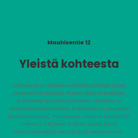
Maahisentie 12
Yleistä kohteesta
Kohteessa on kaksikerroksisia luhtitaloja, joissa
yhteensä 50 asuntoa. Kohde rajoittuu puistoon.
Kohteessa huoneistokohtainen lämmön- ja
vedenmittausjärjestelmä. Kohteessa on pesutupa
(huoltorakennus). Pesukoneet toimivat kännykällä,
maksu n. 2 €/pesu. Erillinen sauna, johon
vuokranvalvojalta saa varattua saunavuoron.