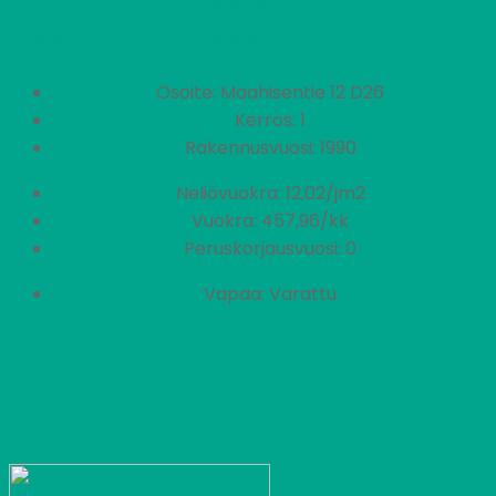
2
F49
2 H + KK
536,09 €/kk
45,00 m
2
F50
2 H + KK
495,22 €/kk
41,00 m
Osoite: Maahisentie 12 D26
Kerros: 1
Rakennusvuosi: 1990
Neliövuokra: 12,02/jm2
Vuokra: 457,96/kk
Peruskorjausvuosi: 0
Vapaa: Varattu