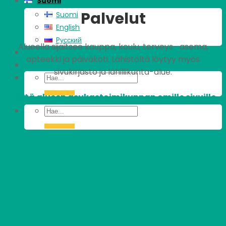
Suomi
Palvelut
Suomi
English
Pусский
Alueella sijaitsee kauppa, koulu, terveys- asema,
apteekki ja päiväkoti. Lähistöltä löytyy myös
sivukirjasto ja lähiliikunta-alue.
Tästä alueen asukastoimikunnan omille sivuille.