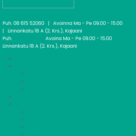
Puh.
08 615 52060
| Avoinna Ma - Pe 09.00 - 15.00
| Linnankatu 18 A (2. Krs.), Kajaani
Puh.
08 615 52060
Avoina Ma - Pe 09.00 - 15.00
Linnankatu 18 A (2. Krs.), Kajaani
Kajaanin Pietari
Löydä koti
Vapaat asunnot
Kohteet
Hakeminen
Tietoa meistä
Asukkaille
Asumisopas
Vastuullisuus
Vikailmoitus
Irtisanominen