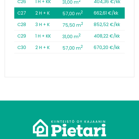
2
C26
1 H + KK
404,36 €/kk
31,00 m
2
C27
2 H + K
662,61 €/kk
57,00 m
2
C28
3 H + K
852,52 €/kk
75,50 m
2
C29
1 H + KK
408,22 €/kk
31,00 m
2
C30
2 H + K
670,20 €/kk
57,00 m
tomo