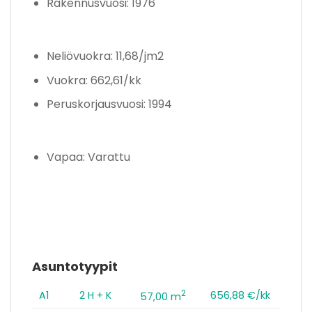
Rakennusvuosi: 1976
Neliövuokra: 11,68/jm2
Vuokra: 662,61/kk
Peruskorjausvuosi: 1994
Vapaa: Varattu
Asuntotyypit
2
A1
2 H + K
656,88 €/kk
57,00 m