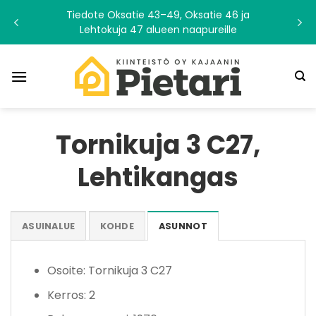
Skip
Tiedote Oksatie 43–49, Oksatie 46 ja
to
Lehtokuja 47 alueen naapureille
content
Tornikuja 3 C27,
Lehtikangas
ASUINALUE
KOHDE
ASUNNOT
Osoite: Tornikuja 3 C27
Kerros: 2