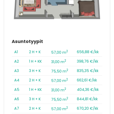
Asuntotyypit
2
A1
2 H + K
656,88 €/kk
57,00 m
2
A2
1 H + KK
398,76 €/kk
31,00 m
2
A3
3 H + K
835,35 €/kk
75,50 m
2
A4
2 H + K
662,61 €/kk
57,00 m
2
A5
1 H + KK
404,36 €/kk
31,00 m
2
A6
3 H + K
844,81 €/kk
75,50 m
2
A7
2 H + K
670,20 €/kk
57,00 m