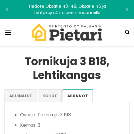
Skip
Tiedote Oksatie 43–49, Oksatie 46 ja
to
Lehtokuja 47 alueen naapureille
content
Tornikuja 3 B18,
Lehtikangas
ASUINALUE
KOHDE
ASUNNOT
Osoite: Tornikuja 3 B18
Kerros: 3