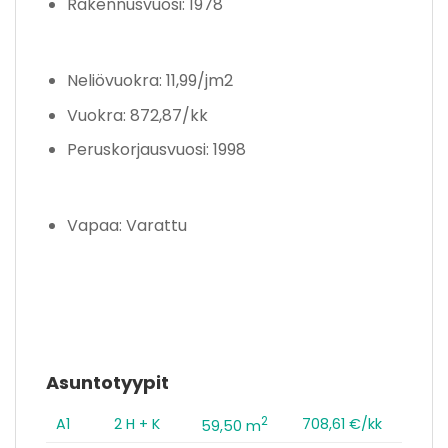
Rakennusvuosi: 1978
Neliövuokra: 11,99/jm2
Vuokra: 872,87/kk
Peruskorjausvuosi: 1998
Vapaa: Varattu
Asuntotyypit
2
A1
2 H + K
708,61 €/kk
59,50 m