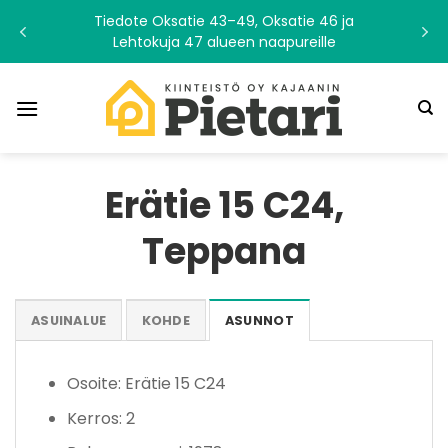
Skip
Tiedote Oksatie 43–49, Oksatie 46 ja
to
Lehtokuja 47 alueen naapureille
content
Erätie 15 C24,
Teppana
ASUINALUE
KOHDE
ASUNNOT
Osoite: Erätie 15 C24
Kerros: 2