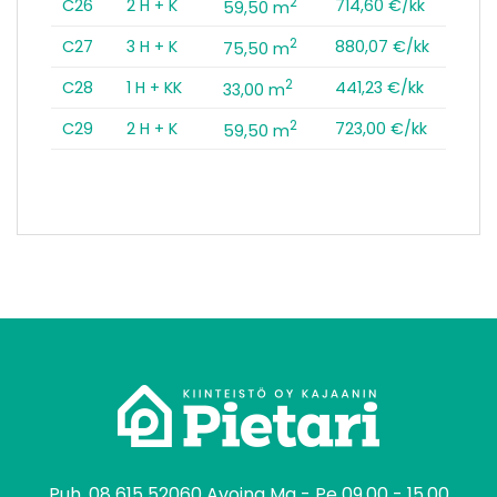
2
C26
2 H + K
714,60 €/kk
59,50 m
2
C27
3 H + K
880,07 €/kk
75,50 m
2
C28
1 H + KK
441,23 €/kk
33,00 m
2
C29
2 H + K
723,00 €/kk
59,50 m
tomo
Puh.
08 615 52060
Avoina Ma - Pe 09.00 - 15.00