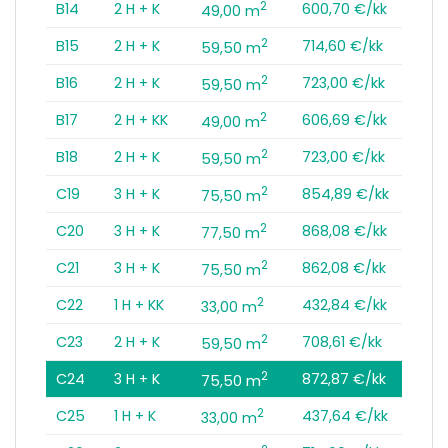
2
B14
2 H + K
600,70 €/kk
49,00 m
2
B15
2 H + K
714,60 €/kk
59,50 m
2
B16
2 H + K
723,00 €/kk
59,50 m
2
B17
2 H + KK
606,69 €/kk
49,00 m
2
B18
2 H + K
723,00 €/kk
59,50 m
2
C19
3 H + K
854,89 €/kk
75,50 m
2
C20
3 H + K
868,08 €/kk
77,50 m
2
C21
3 H + K
862,08 €/kk
75,50 m
2
C22
1 H + KK
432,84 €/kk
33,00 m
2
C23
2 H + K
708,61 €/kk
59,50 m
2
C24
3 H + K
872,87 €/kk
75,50 m
2
C25
1 H + K
437,64 €/kk
33,00 m