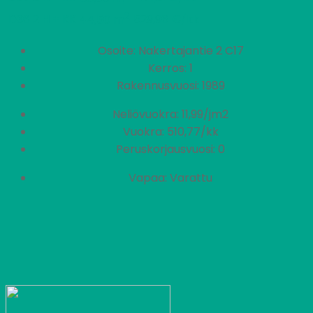
2
D36
2 H + KK
529,96 €/kk
44,50 m
Osoite: Nakertajantie 2 C17
Kerros: 1
Rakennusvuosi: 1989
Neliövuokra: 11,99/jm2
Vuokra: 510,77/kk
Peruskorjausvuosi: 0
Vapaa: Varattu