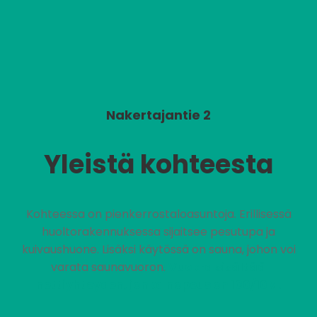
Nakertajantie 2
Yleistä kohteesta
Kohteessa on pienkerrostaloasuntoja. Erillisessä
huoltorakennuksessa sijaitsee pesutupa ja
kuivaushuone. Lisäksi käytössä on sauna, johon voi
varata saunavuoron.
Vuokra sisältää
nettiyhteyden, jonka nopeus on 100/10M.