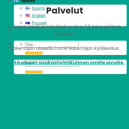
Suomi
Palvelut
Suomi
English
Pусский
Kauppa, koulu ja päiväkoti ovat n. 0,5 km:n päässä
kohteista.
Nakertajan alueella toimii Nakertajan kyläkeskus.
Tästä alueen asukastoimikunnan omille sivuille.