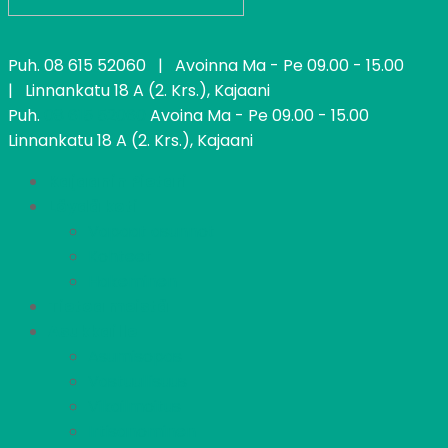
Puh.
08 615 52060
| Avoinna Ma - Pe 09.00 - 15.00
| Linnankatu 18 A (2. Krs.), Kajaani
Puh.
08 615 52060
Avoina Ma - Pe 09.00 - 15.00
Linnankatu 18 A (2. Krs.), Kajaani
Kajaanin Pietari
Löydä koti
Vapaat asunnot
Kohteet
Hakeminen
Tietoa meistä
Asukkaille
Asumisopas
Vastuullisuus
Vikailmoitus
Irtisanominen