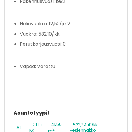
Rakennusvuosi: 1992
Neliövuokra: 12,52/jm2
Vuokra: 532,10/kk
Peruskorjausvuosi: 0
Vapaa: Varattu
Asuntotyypit
41,50
2 H +
523,34 €/kk +
A1
2
KK
vesiennakko
m