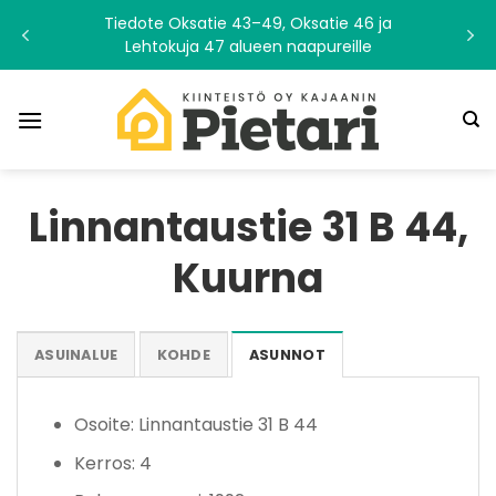
Skip
Tiedote Oksatie 43–49, Oksatie 46 ja
to
Lehtokuja 47 alueen naapureille
content
Linnantaustie 31 B 44,
Kuurna
ASUINALUE
KOHDE
ASUNNOT
Osoite: Linnantaustie 31 B 44
Kerros: 4