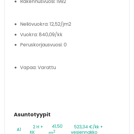
Rakennusvuosi: 1992
Neliövuokra: 12,52/jm2
Vuokra: 840,09/kk
Peruskorjausvuosi: 0
Vapaa: Varattu
Asuntotyypit
41,50
2 H +
523,34 €/kk +
A1
2
KK
vesiennakko
m