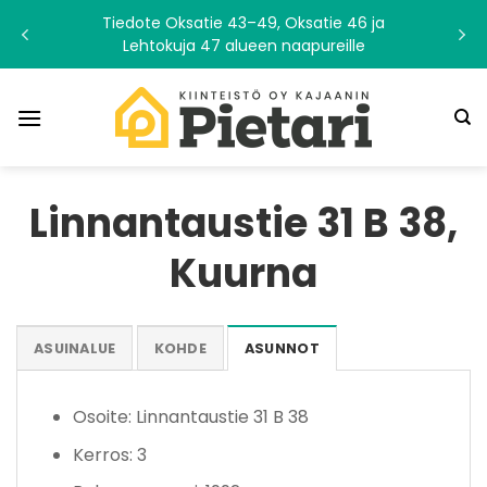
Skip
Tiedote Oksatie 43–49, Oksatie 46 ja
to
Lehtokuja 47 alueen naapureille
content
Linnantaustie 31 B 38,
Kuurna
ASUINALUE
KOHDE
ASUNNOT
Osoite: Linnantaustie 31 B 38
Kerros: 3