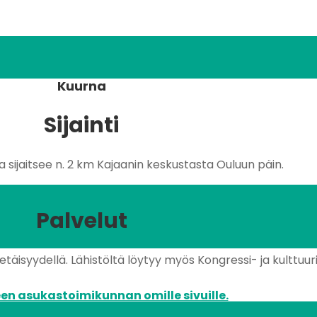
Kuurna
Sijainti
sijaitsee n. 2 km Kajaanin keskustasta Ouluun päin.
Palvelut
yetäisyydellä. Lähistöltä löytyy myös Kongressi- ja kulttuu
en asukastoimikunnan omille sivuille.