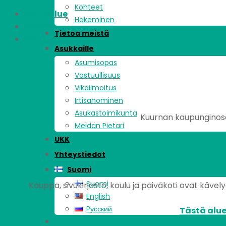
Kohteet
Asuinalue
Hakeminen
Kohde
Tietoa meistä
Asunnot
Asukkaille
Asumisopas
Vastuullisuus
Vikailmoitus
Irtisanominen
Asukastoimikunta
Kuurnan kaupunginosa 
Meidän Pietari
UKK
Yhteystiedot
Suomi
Suomi
Kauppa, sivukirjasto, koulu ja päiväkoti ovat kävel
English
Pусский
Tästä alue