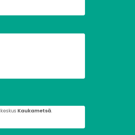
rikeskus
Kaukametsä
.