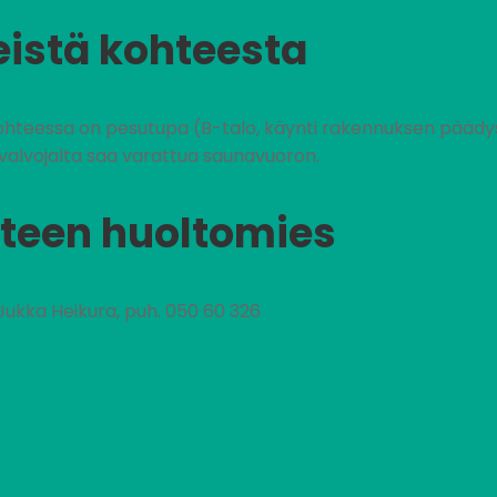
eistä kohteesta
Kohteessa on pesutupa (B-talo, käynti rakennuksen päädyst
valvojalta saa varattua saunavuoron.
teen huoltomies
Jukka Heikura, puh. 050 60 326