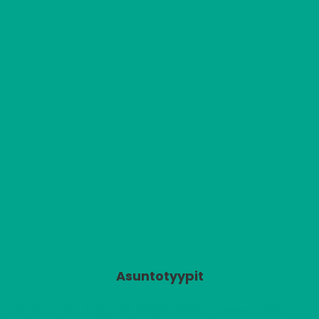
Asuntotyypit
2
A1
2 H + KK
523,34 €/kk + vesiennakko
41,50 m