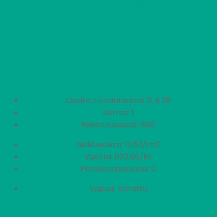
2
B45
2 H + KK
553,38 €/kk
43,00 m
2
B46
2 H + KK
544,62 €/kk
41,50 m
2
B47
2 H + KK
553,38 €/kk
42,00 m
2
B48
3 H + K
858,87 €/kk
72,00 m
2
B49
2 H + KK
540,86 €/kk
40,50 m
2
B50
2 H + KK
559,64 €/kk
43,00 m
Osoite: Linnantaustie 31 B 28
Kerros: 1
Rakennusvuosi: 1992
Neliövuokra: 12,52/jm2
Vuokra: 822,56/kk
Peruskorjausvuosi: 0
Vapaa: Varattu