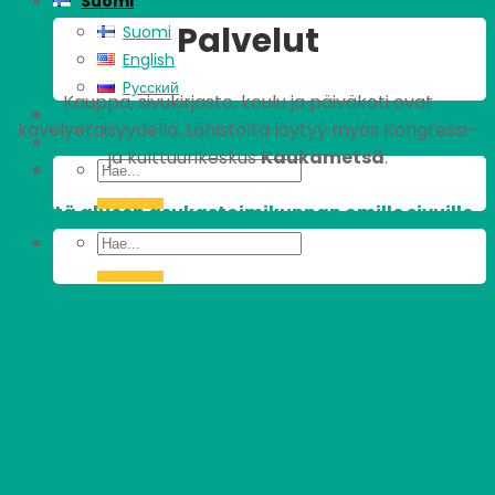
Suomi
Palvelut
Suomi
English
Pусский
Kauppa, sivukirjasto, koulu ja päiväkoti ovat
kävelyetäisyydellä. Lähistöltä löytyy myös Kongressi-
ja kulttuurikeskus
Kaukametsä
.
Tästä alueen asukastoimikunnan omille sivuille.