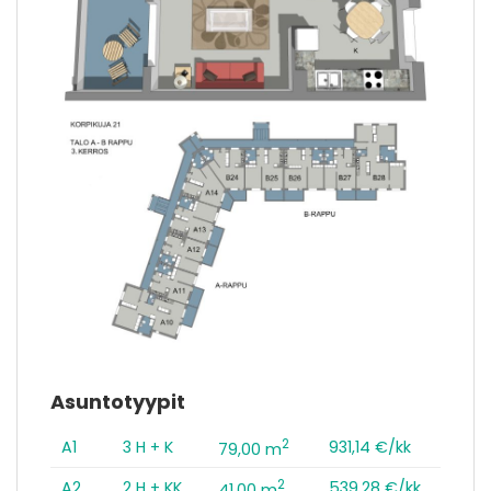
Asuntotyypit
2
A1
3 H + K
931,14 €/kk
79,00 m
2
A2
2 H + KK
539,28 €/kk
41,00 m