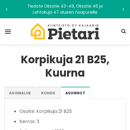
Skip
Tiedote Oksatie 43–49, Oksatie 46 ja
to
Lehtokuja 47 alueen naapureille
content
Korpikuja 21 B25,
Kuurna
ASUINALUE
KOHDE
ASUNNOT
Osoite: Korpikuja 21 B25
Kerros: 3