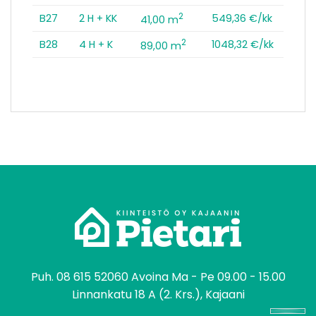
2
B27
2 H + KK
549,36 €/kk
41,00 m
2
B28
4 H + K
1048,32 €/kk
89,00 m
tomo
Puh.
08 615 52060
Avoina Ma - Pe 09.00 - 15.00
Linnankatu 18 A (2. Krs.), Kajaani