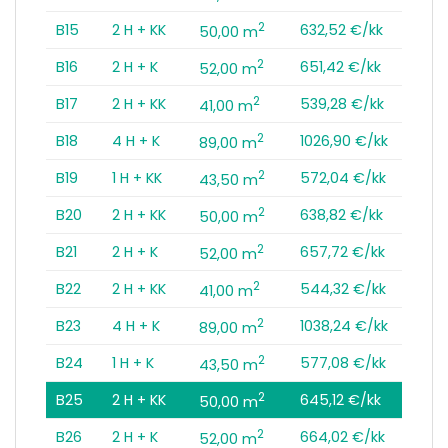
2
B15
2 H + KK
632,52 €/kk
50,00 m
2
B16
2 H + K
651,42 €/kk
52,00 m
2
B17
2 H + KK
539,28 €/kk
41,00 m
2
B18
4 H + K
1026,90 €/kk
89,00 m
2
B19
1 H + KK
572,04 €/kk
43,50 m
2
B20
2 H + KK
638,82 €/kk
50,00 m
2
B21
2 H + K
657,72 €/kk
52,00 m
2
B22
2 H + KK
544,32 €/kk
41,00 m
2
B23
4 H + K
1038,24 €/kk
89,00 m
2
B24
1 H + K
577,08 €/kk
43,50 m
2
B25
2 H + KK
645,12 €/kk
50,00 m
2
B26
2 H + K
664,02 €/kk
52,00 m