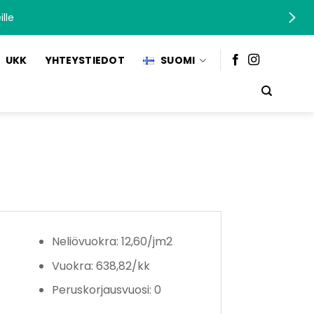
lle
UKK
YHTEYSTIEDOT
SUOMI
a
Neliövuokra: 12,60/jm2
Vuokra: 638,82/kk
Peruskorjausvuosi: 0