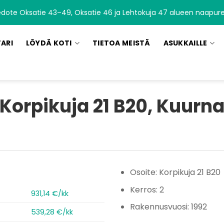
edote Oksatie 43–49, Oksatie 46 ja Lehtokuja 47 alueen naapurei
TARI
LÖYDÄ KOTI
TIETOA MEISTÄ
ASUKKAILLE
Korpikuja 21 B20, Kuurn
Osoite: Korpikuja 21 B20
Kerros: 2
931,14 €/kk
Rakennusvuosi: 1992
539,28 €/kk