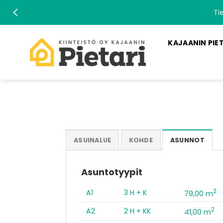
Skip
Ti
to
content
KAJAANIN PIE
ASUINALUE
KOHDE
ASUNNOT
Asuntotyypit
2
A1
3 H + K
79,00 m
2
A2
2 H + KK
41,00 m