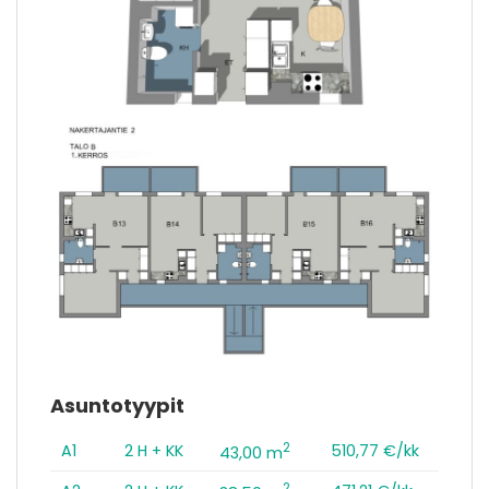
Asuntotyypit
2
A1
2 H + KK
510,77 €/kk
43,00 m
2