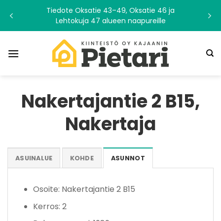
Skip
Tiedote Oksatie 43–49, Oksatie 46 ja
to
Lehtokuja 47 alueen naapureille
content
Nakertajantie 2 B15,
Nakertaja
ASUINALUE
KOHDE
ASUNNOT
Osoite: Nakertajantie 2 B15
Kerros: 2