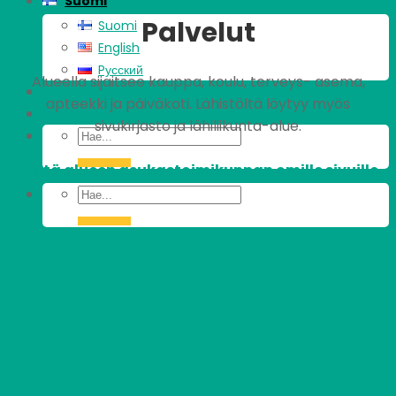
Suomi
Palvelut
Suomi
English
Pусский
Alueella sijaitsee kauppa, koulu, terveys- asema,
apteekki ja päiväkoti. Lähistöltä löytyy myös
sivukirjasto ja lähiliikunta-alue.
Tästä alueen asukastoimikunnan omille sivuille.