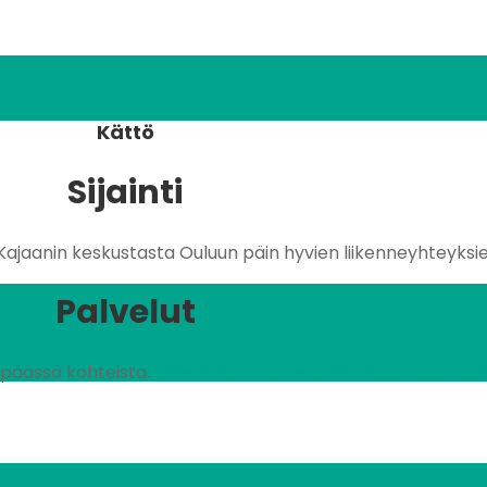
Kättö
Sijainti
Kajaanin keskustasta Ouluun päin hyvien liikenneyhteyksi
Palvelut
n päässä kohteista.
Tästä alueen asukastoimikunnan omi