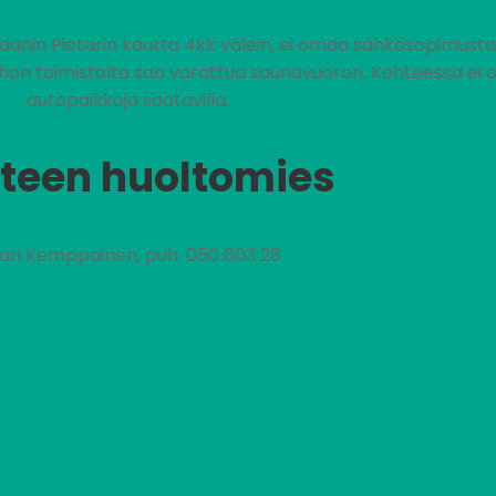
jaanin Pietarin kautta 4kk välein, ei omaa sähkösopimust
johon toimistolta saa varattua saunavuoron. Kohteessa ei 
autopaikkoja saatavilla.
teen huoltomies
nari Kemppainen, puh. 050 603 28