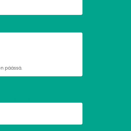
en päässä.
lle sivuille.