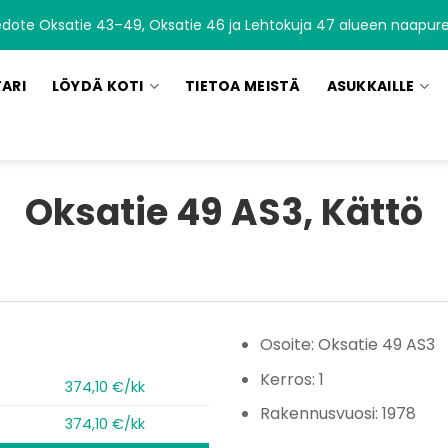
edote Oksatie 43–49, Oksatie 46 ja Lehtokuja 47 alueen naapurei
TARI
LÖYDÄ KOTI
TIETOA MEISTÄ
ASUKKAILLE
Oksatie 49 AS3, Kättö
Osoite: Oksatie 49 AS3
Kerros: 1
374,10 €/kk
Rakennusvuosi: 1978
374,10 €/kk