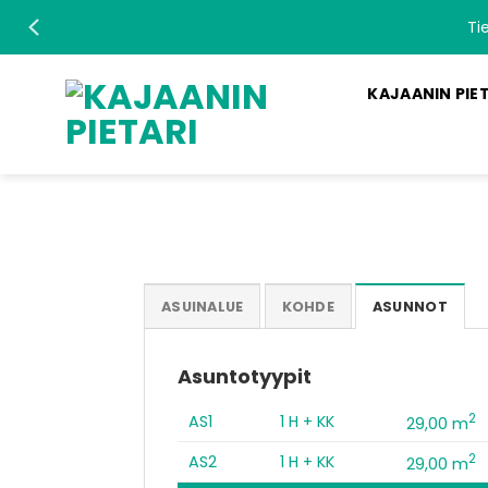
Skip
Ti
to
content
KAJAANIN PIE
ASUINALUE
KOHDE
ASUNNOT
Asuntotyypit
2
AS1
1 H + KK
29,00 m
2
AS2
1 H + KK
29,00 m