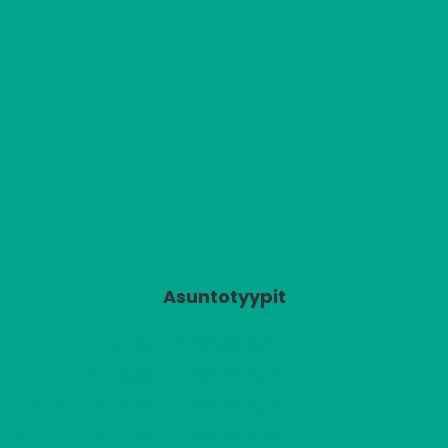
Asuntotyypit
2
A1
2 H + K
656,88 €/kk
57,00 m
2
A2
1 H + KK
398,76 €/kk
31,00 m
2
A3
3 H + K
835,35 €/kk
75,50 m
2
A4
2 H + K
662,61 €/kk
57,00 m