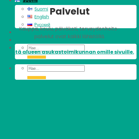
Suomi
Palvelut
Suomi
English
Pусский
Kauppa, koulu, päiväkoti, terveydenhoito-
palvelut ovat kaikki lähistöllä.
Tästä alueen asukastoimikunnan omille sivuille.