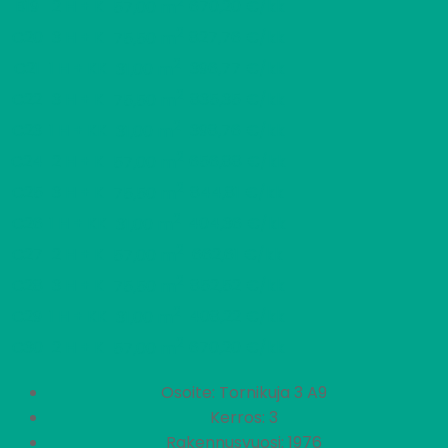
2
B19
2 H + K
670,20 €/kk
57,00 m
2
C20
3 H + K
827,76 €/kk
75,50 m
2
C21
1 H + KK
396,77 €/kk
31,00 m
2
C22
3 H + K
835,35 €/kk
75,50 m
2
C23
1 H + KK
398,76 €/kk
31,00 m
2
C24
2 H + K
656,88 €/kk
57,00 m
2
C25
3 H + K
844,81 €/kk
75,50 m
2
C26
1 H + KK
404,36 €/kk
31,00 m
2
C27
2 H + K
662,61 €/kk
57,00 m
2
C28
3 H + K
852,52 €/kk
75,50 m
2
C29
1 H + KK
408,22 €/kk
31,00 m
2
C30
2 H + K
670,20 €/kk
57,00 m
Osoite: Tornikuja 3 A9
Kerros: 3
Rakennusvuosi: 1976