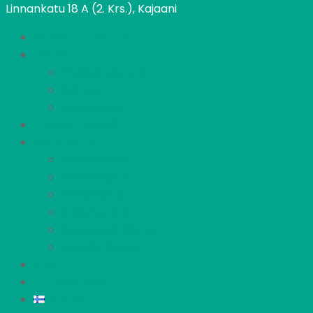
Linnankatu 18 A (2. Krs.), Kajaani
Kajaanin Pietari
Löydä koti
Vapaat asunnot
Kohteet
Hakeminen
Tietoa meistä
Asukkaille
Asumisopas
Vastuullisuus
Vikailmoitus
Irtisanominen
Asukastoimikunta
Meidän Pietari
UKK
Yhteystiedot
Suomi