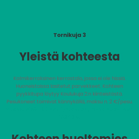
Tornikuja 3
Yleistä kohteesta
Kolmikerroksinen kerrostalo, jossa ei ole hissiä.
Huoneistoissa lasitetut parvekkeet. Kohteen
pyykkitupa löytyy Koulukuja 2:n kiinteistöstä.
Pesukoneet toimivat kännykällä, maksu n. 2 €/pesu.
Vuokra sisältää nettiyhteyden, jonka nopeus on
100/10M.
Kohteen huoltomies