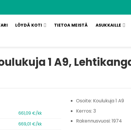
TARI
LÖYDÄ KOTI
TIETOA MEISTÄ
ASUKKAILLE
oulukuja 1 A9, Lehtikang
Osoite: Koulukuja 1 A9
Kerros: 3
661,09 €/kk
Rakennusvuosi: 1974
669,01 €/kk