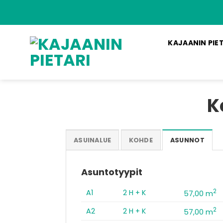
Skip
to
content
KAJAANIN PIE
K
ASUINALUE
KOHDE
ASUNNOT
Asuntotyypit
2
A1
2 H + K
57,00 m
2
A2
2 H + K
57,00 m