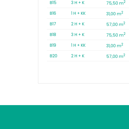
2
B15
3 H + K
75,50 m
2
B16
1 H + KK
31,00 m
2
B17
2 H + K
57,00 m
2
B18
3 H + K
75,50 m
2
B19
1 H + KK
31,00 m
2
B20
2 H + K
57,00 m
tomo