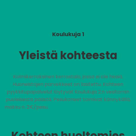
Koulukuja 1
Yleistä kohteesta
Kolmikerroksinen kerrostalo, jossa ei ole hissiä.
Huoneistojen parvekkeet on lasitettu. Kohteen
pyykkitupapalvelut löytyvät Koulukuja 2:n vesitornin
puoleisesta päästä. Pesukoneet toimivat kännykällä,
maksu n. 2€/pesu.
Vuokra sisältää nettiyhteyden,
jonka nopeus on 100/10M.
Kohteen huoltomies