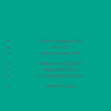
2
B17
2 H + K
675,63 €/kk
57,00 m
2
B18
3 H + K
818,89 €/kk
75,50 m
2
B19
1 H + KK
458,73 €/kk
31,00 m
2
B20
2 H + K
673,74 €/kk
57,00 m
Osoite: Koulukuja 1 A8
Kerros: 3
Rakennusvuosi: 1974
Neliövuokra: 11,82/jm2
Vuokra: 682,13/kk
Peruskorjausvuosi: 1993
Vapaa: Varattu