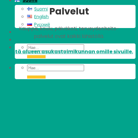
Suomi
Palvelut
Suomi
English
Pусский
Kauppa, koulu, päiväkoti, terveydenhoito-
palvelut ovat kaikki lähistöllä.
Tästä alueen asukastoimikunnan omille sivuille.