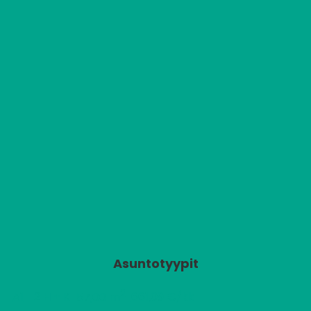
Asuntotyypit
2
A1
2 H + K
661,09 €/kk
57,00 m