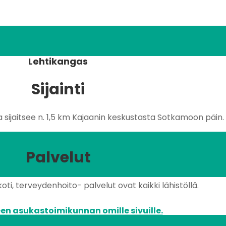
Lehtikangas
Sijainti
sijaitsee n. 1,5 km Kajaanin keskustasta Sotkamoon päin.
Palvelut
oti, terveydenhoito- palvelut ovat kaikki lähistöllä.
en asukastoimikunnan omille sivuille.