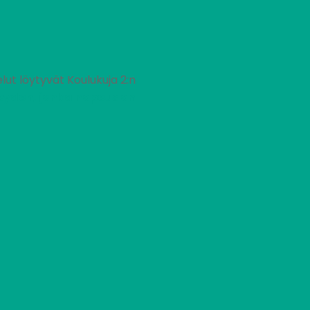
lut löytyvät Koulukuja 2:n
eyden, jonka nopeus on