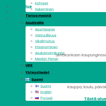
Kohteet
Asuinalue
Hakeminen
Kohde
Tietoa meistä
Asunnot
Asukkaille
Asumisopas
Vastuullisuus
Vikailmoitus
Irtisanominen
Asukastoimikunta
Lehtikankaan kaupunginosa 
Meidän Pietari
UKK
Yhteystiedot
Suomi
Suomi
Kauppa, koulu, päiväk
English
Pусский
Tästä alue