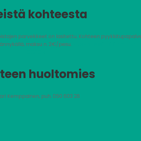
eistä kohteesta
neistojen parvekkeet on lasitettu. Kohteen pyykkitupapalve
kännykällä, maksu n. 2€/pesu.
Vuokra sisältää nettiyht
100/10M.
teen huoltomies
nari Kemppainen, puh. 050 603 28