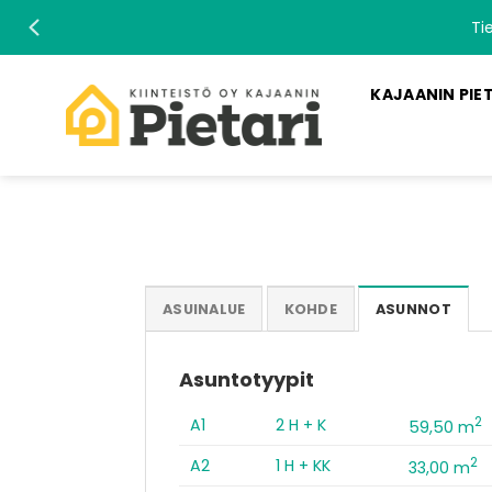
Skip
Ti
to
content
KAJAANIN PIE
ASUINALUE
KOHDE
ASUNNOT
Asuntotyypit
2
A1
2 H + K
59,50 m
2
A2
1 H + KK
33,00 m