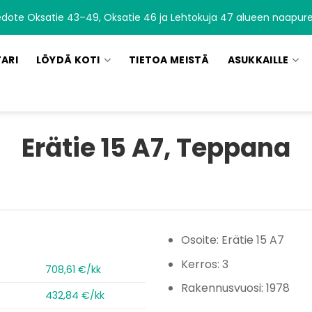
edote Oksatie 43–49, Oksatie 46 ja Lehtokuja 47 alueen naapurei
TARI
LÖYDÄ KOTI
TIETOA MEISTÄ
ASUKKAILLE
Erätie 15 A7, Teppana
Osoite: Erätie 15 A7
Kerros: 3
708,61 €/kk
Rakennusvuosi: 1978
432,84 €/kk