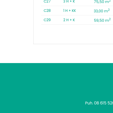
2
C27
3 H + K
75,50 m
2
C28
1 H + KK
33,00 m
2
C29
2 H + K
59,50 m
tomo
Puh.
08 615 5