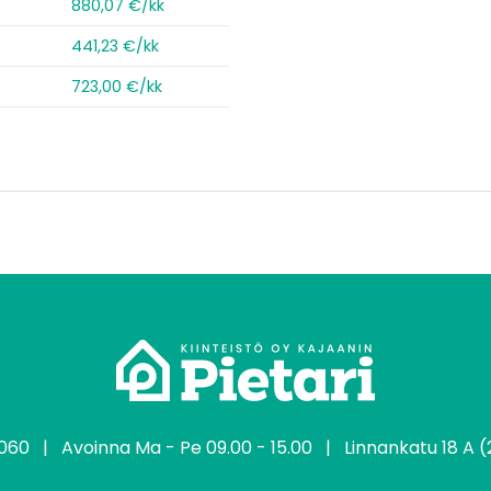
880,07 €/kk
441,23 €/kk
723,00 €/kk
2060
| Avoinna Ma - Pe 09.00 - 15.00 | Linnankatu 18 A (2.