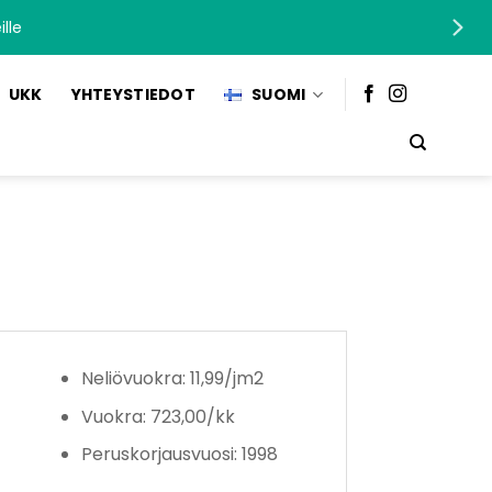
lle
UKK
YHTEYSTIEDOT
SUOMI
Neliövuokra: 11,99/jm2
Vuokra: 723,00/kk
Peruskorjausvuosi: 1998