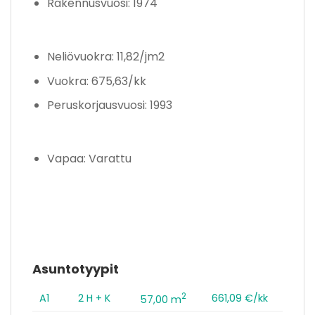
Rakennusvuosi: 1974
Neliövuokra: 11,82/jm2
Vuokra: 675,63/kk
Peruskorjausvuosi: 1993
Vapaa: Varattu
Asuntotyypit
2
A1
2 H + K
661,09 €/kk
57,00 m