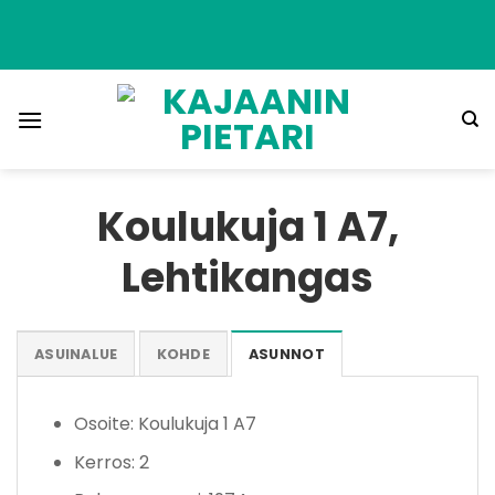
Skip
to
content
Koulukuja 1 A7,
Lehtikangas
ASUINALUE
KOHDE
ASUNNOT
Osoite: Koulukuja 1 A7
Kerros: 2