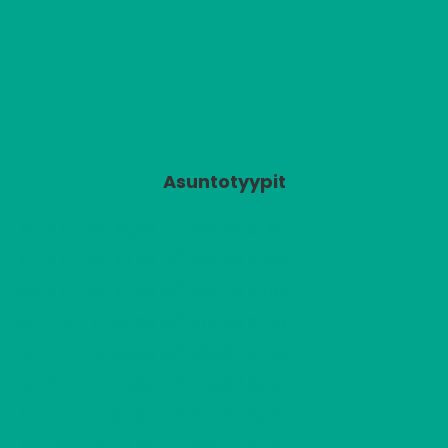
Asuntotyypit
2
A1
2 H + KK
496,18 €/kk
49,00 m
2
A2
2 H + KK
440,58 €/kk
42,00 m
2
A3
2 H + KK
444,78 €/kk
42,00 m
2
A4
1 H + K
374,49 €/kk
34,00 m
2
A5
2 H + K
585,34 €/kk
58,50 m
2
A6
2 H + KK
450,02 €/kk
42,00 m
2
A7
1 H + K
377,64 €/kk
34,00 m
2
A8
2 H + K
591,64 €/kk
58,50 m