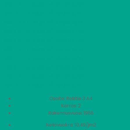
2
C23
1 H + K
377,64 €/kk
34,00 m
2
C24
2 H + K
591,64 €/kk
58,50 m
2
D25
1 H + K
370,30 €/kk
34,00 m
2
D26
2 H + KK
440,58 €/kk
42,00 m
2
D27
2 H + KK
444,78 €/kk
42,00 m
2
D28
1 H + K
374,49 €/kk
34,00 m
2
D29
2 H + K
585,34 €/kk
58,50 m
2
D30
2 H + KK
450,02 €/kk
42,00 m
2
D31
1 H + K
377,64 €/kk
34,00 m
2
D32
2 H + K
591,64 €/kk
58,50 m
Osoite: Rekitie 3 A4
Kerros: 2
Rakennusvuosi: 1988
Neliövuokra: 10,49/jm2