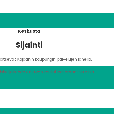
Keskusta
Sijainti
jaitsevat Kajaanin kaupungin palvelujen lähellä.
skelijakohde on aivan rautatieaseman vieressä.