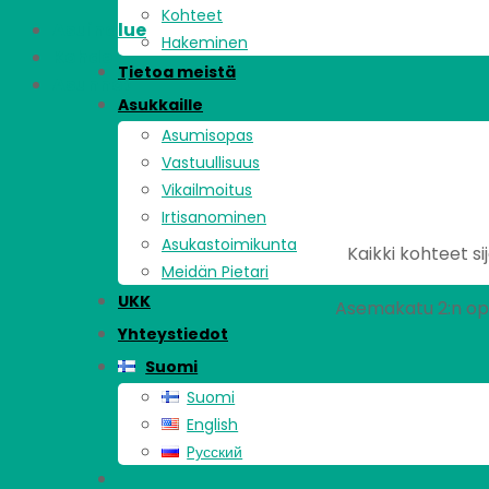
Kohteet
Asuinalue
Hakeminen
Kohde
Tietoa meistä
Asunnot
Asukkaille
Asumisopas
Vastuullisuus
Vikailmoitus
Irtisanominen
Asukastoimikunta
Kaikki kohteet si
Meidän Pietari
UKK
Asemakatu 2:n opi
Yhteystiedot
Suomi
Suomi
English
Pусский