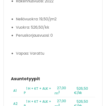
Rakennusvuosi: 2022
Neliövuokra: 19,50/jm2
Vuokra: 526,50/kk
Peruskorjausvuosi: 0
Vapaa: Varattu
Asuntotyypit
27,00
1 H + KT + ALK +
526,50
A1
2
P
€/kk
m
27,00
1 H + KT + ALK +
526,50
A2
2
P
€/kk