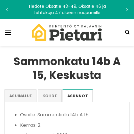
Skip
Tiedote Oksatie 43–49, Oksatie 46 ja
to
Lehtokuja 47 alueen naapureille
content
Sammonkatu 14b A
15, Keskusta
ASUINALUE
KOHDE
ASUNNOT
Osoite: Sammonkatu 14b A 15
Kerros: 2