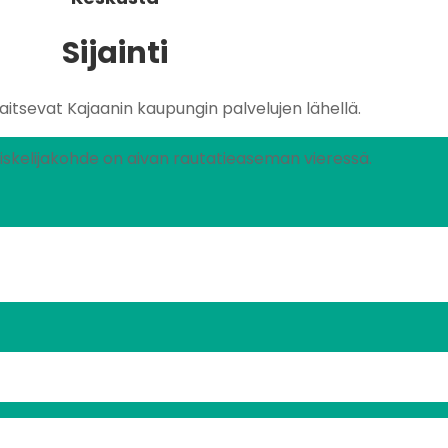
Sijainti
jaitsevat Kajaanin kaupungin palvelujen lähellä.
skelijakohde on aivan rautatieaseman vieressä.