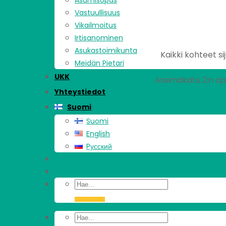
Asumisopas
Vastuullisuus
Vikailmoitus
Irtisanominen
Asukastoimikunta
Kaikki kohteet si
Meidän Pietari
UKK
Asemakatu 2:n opi
Yhteystiedot
Suomi
Suomi
English
Pусский