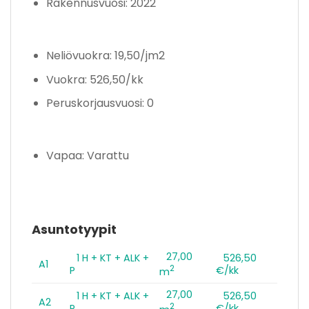
Rakennusvuosi: 2022
Neliövuokra: 19,50/jm2
Vuokra: 526,50/kk
Peruskorjausvuosi: 0
Vapaa: Varattu
Asuntotyypit
27,00
1 H + KT + ALK +
526,50
A1
2
P
€/kk
m
27,00
1 H + KT + ALK +
526,50
A2
2
P
€/kk