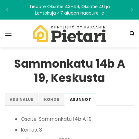
Skip
Tiedote Oksatie 43–49, Oksatie 46 ja
to
Lehtokuja 47 alueen naapureille
content
Sammonkatu 14b A
19, Keskusta
ASUINALUE
KOHDE
ASUNNOT
Osoite: Sammonkatu 14b A 19
Kerros: 3