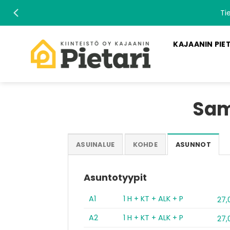
Skip
Ti
to
content
KAJAANIN PIE
Sam
ASUINALUE
KOHDE
ASUNNOT
Asuntotyypit
A1
1 H + KT + ALK + P
27,
A2
1 H + KT + ALK + P
27,