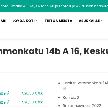
edote Oksatie 43–49, Oksatie 46 ja Lehtokuja 47 alueen naapurei
TARI
LÖYDÄ KOTI
TIETOA MEISTÄ
ASUKKAILLE
monkatu 14b A 16, Kesk
Osoite: Sammonkatu 14
16
2
526,50 €/kk
00 m
Kerros: 2
2
526,50 €/kk
00 m
Rakennusvuosi: 2022