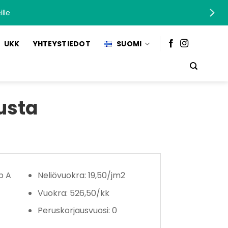
lle
UKK
YHTEYSTIEDOT
SUOMI
usta
b A
Neliövuokra: 19,50/jm2
Vuokra: 526,50/kk
Peruskorjausvuosi: 0