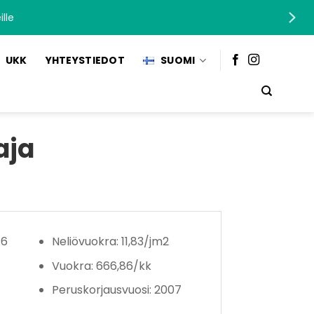
lle
UKK
YHTEYSTIEDOT
SUOMI
aja
 6
Neliövuokra: 11,83/jm2
Vuokra: 666,86/kk
Peruskorjausvuosi: 2007