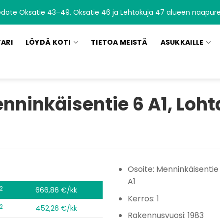
edote Oksatie 43–49, Oksatie 46 ja Lehtokuja 47 alueen naapurei
TARI
LÖYDÄ KOTI
TIETOA MEISTÄ
ASUKKAILLE
nninkäisentie 6 A1, Loht
Osoite: Menninkäisentie
A1
2
666,86 €/kk
Kerros: 1
2
452,26 €/kk
Rakennusvuosi: 1983