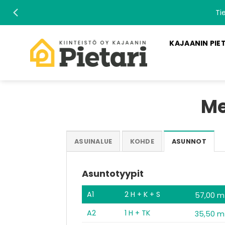
Skip
Ti
to
content
KAJAANIN PIE
Me
ASUINALUE
KOHDE
ASUNNOT
Asuntotyypit
A1
2 H + K + S
57,00 m
A2
1 H + TK
35,50 m