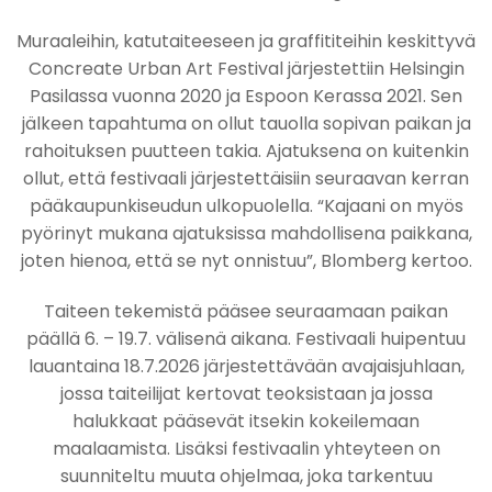
Muraaleihin, katutaiteeseen ja graffititeihin keskittyvä
Concreate Urban Art Festival järjestettiin Helsingin
Pasilassa vuonna 2020 ja Espoon Kerassa 2021. Sen
jälkeen tapahtuma on ollut tauolla sopivan paikan ja
rahoituksen puutteen takia. Ajatuksena on kuitenkin
ollut, että festivaali järjestettäisiin seuraavan kerran
pääkaupunkiseudun ulkopuolella. “Kajaani on myös
pyörinyt mukana ajatuksissa mahdollisena paikkana,
joten hienoa, että se nyt onnistuu”, Blomberg kertoo.
Taiteen tekemistä pääsee seuraamaan paikan
päällä 6. – 19.7. välisenä aikana. Festivaali huipentuu
lauantaina 18.7.2026 järjestettävään avajaisjuhlaan,
jossa taiteilijat kertovat teoksistaan ja jossa
halukkaat pääsevät itsekin kokeilemaan
maalaamista. Lisäksi festivaalin yhteyteen on
suunniteltu muuta ohjelmaa, joka tarkentuu