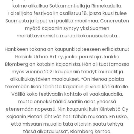
kolme alikulkua Sotkamontiellä ja Rinnekadulla.
Taiteilijoita festivaaliin osallistuu 18, joista kuusi tulee
Suomesta ja loput eri puolilta maailmaa. Concreaten
myötä Kajaaniin syntyy yksi Suomen
merkittävimmistä muraalikokonaisuuksista.
Hankkeen takana on kaupunkitaiteeseen erikoistunut
Helsinki Urban Art ry, jonka perustaja Jaakko
Blomberg on kotoisin Kajaanista. Hän oli tuottamassa
myös vuonna 2021 kaupunkiin tehdyt muraalit ja
alikulkukäytävien maalaukset. “On hienoa palata
tekemään lisää taidetta Kajaaniin ja vielä kotikulmille.
Välillä koko festivaalin kohtalo oli vaakalaudalla,
mutta onneksi täällä saatiin asiat yhdessä
etenemään nopeasti. Niin kaupunki kuin Kiinteistö Oy
Kajaanin Pietari lähtivät heti tähän mukaan. En usko,
että missään muualla tätä oltaisiin saatu tehtyä
tässä aikataulussa”, Blomberg kertoo.