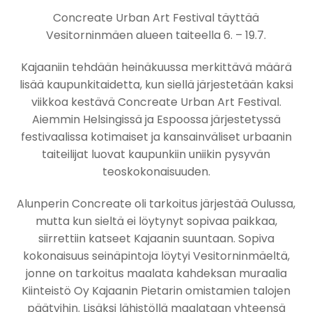
Concreate Urban Art Festival täyttää
Vesitorninmäen alueen taiteella 6. – 19.7.
Kajaaniin tehdään heinäkuussa merkittävä määrä
lisää kaupunkitaidetta, kun siellä järjestetään kaksi
viikkoa kestävä Concreate Urban Art Festival.
Aiemmin Helsingissä ja Espoossa järjestetyssä
festivaalissa kotimaiset ja kansainväliset urbaanin
taiteilijat luovat kaupunkiin uniikin pysyvän
teoskokonaisuuden.
Alunperin Concreate oli tarkoitus järjestää Oulussa,
mutta kun sieltä ei löytynyt sopivaa paikkaa,
siirrettiin katseet Kajaanin suuntaan. Sopiva
kokonaisuus seinäpintoja löytyi Vesitorninmäeltä,
jonne on tarkoitus maalata kahdeksan muraalia
Kiinteistö Oy Kajaanin Pietarin omistamien talojen
päätyihin. Lisäksi lähistöllä maalataan yhteensä