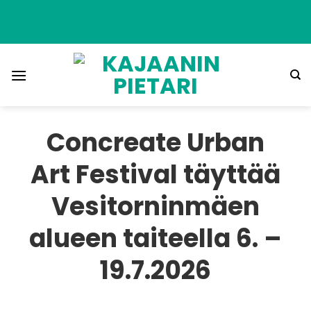
Skip
to
content
Concreate Urban
Art Festival täyttää
Vesitorninmäen
alueen taiteella 6. –
19.7.2026