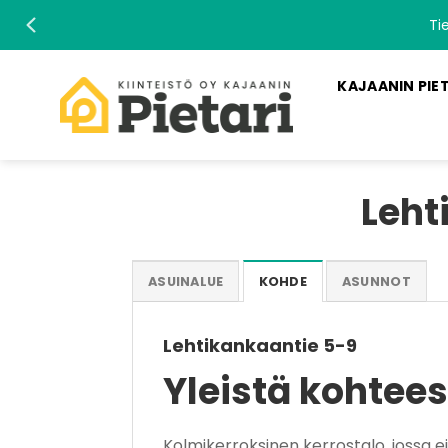
Skip
Ti
to
content
KAJAANIN PIE
Leht
ASUINALUE
KOHDE
ASUNNOT
Lehtikankaantie 5-9
Yleistä kohtee
Kolmikerroksinen kerrostalo, jossa ei