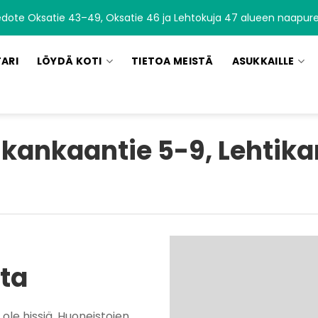
edote Oksatie 43–49, Oksatie 46 ja Lehtokuja 47 alueen naapurei
TARI
LÖYDÄ KOTI
TIETOA MEISTÄ
ASUKKAILLE
ikankaantie 5-9, Lehtik
sta
 ole hissiä. Huoneistojen