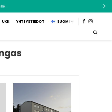
lle
UKK
YHTEYSTIEDOT
SUOMI
angas