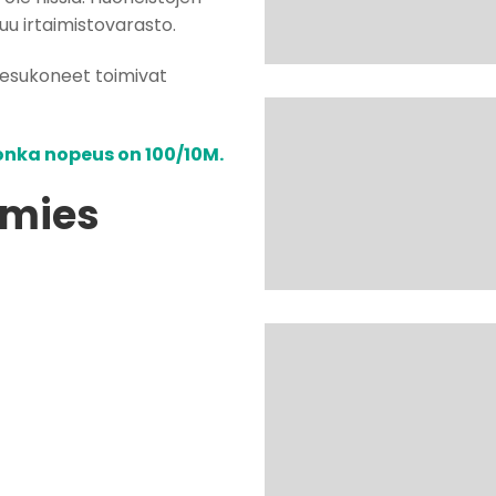
uu irtaimistovarasto.
 Pesukoneet toimivat
onka nopeus on 100/10M.
omies