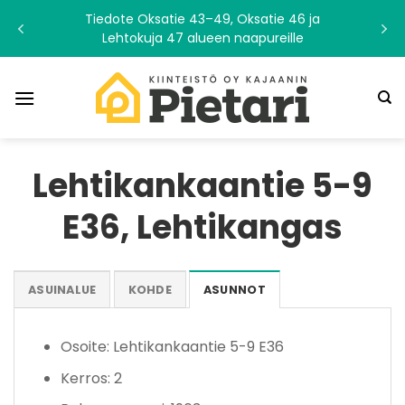
Skip
Tiedote Oksatie 43–49, Oksatie 46 ja
to
Lehtokuja 47 alueen naapureille
content
Lehtikankaantie 5-9
E36, Lehtikangas
ASUINALUE
KOHDE
ASUNNOT
Osoite: Lehtikankaantie 5-9 E36
Kerros: 2