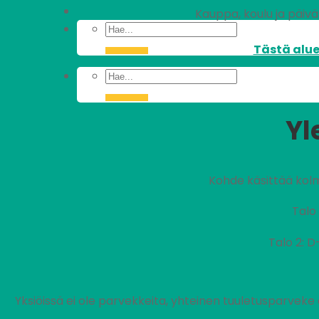
Kauppa, koulu ja päiväk
Tästä alue
Yl
Kohde käsittää kol
Talo 
Talo 2: 
Yksiöissä ei ole parvekkeita, yhteinen tuuletusparveke