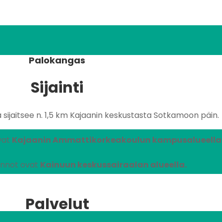
Palokangas
Sijainti
ijaitsee n. 1,5 km Kajaanin keskustasta Sotkamoon päin.
vat
Kajaanin Ammattikorkeakoulun kampusalueella
unnot ovat
Kainuun keskussairaalan alueella.
Palvelut