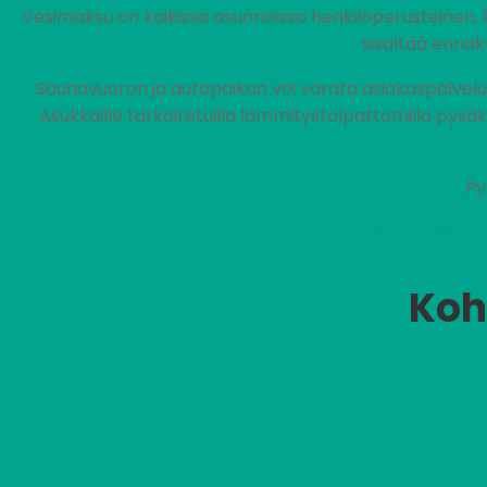
Vesimaksu on kaikissa asunnoissa henkilöperusteinen, 
sisältää ennak
Saunavuoron ja autopaikan voi varata asiakaspalvel
Asukkaille tarkoitetuilla lämmitystolpattomilla pysä
Py
Vuokra sisältä
Koh