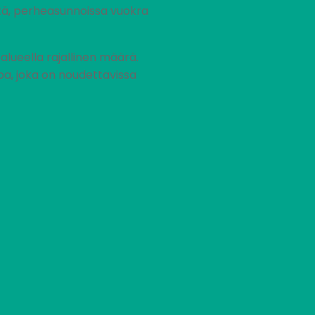
stä, perheasunnoissa vuokra
ueella rajallinen määrä.
pa, joka on noudettavissa