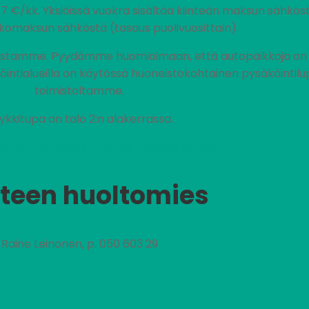
17 €/kk. Yksiöissä vuokra sisältää kiinteän maksun sähkö
komaksun sähköstä (tasaus puolivuosittain).
ustamme. Pyydämme huomioimaan, että autopaikkoja on al
köintialueilla on käytössä huoneistokohtainen pysäköintilu
toimistoltamme.
ykkitupa on talo 2:n alakerrassa.
ä nettiyhteyden, jonka nopeus on 100/10M.
teen huoltomies
Raine Leinonen, p. 050 603 29