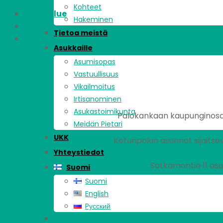
Kohteet
Asuinalue
Hakeminen
Kohde
Tietoa meistä
Asunnot
Asukkaille
Asumisopas
Vastuullisuus
Vikailmoitus
Irtisanominen
Asukastoimikunta
Palokankaan kaupunginosa s
Meidän Pietari
UKK
Ketunpolun asunnot sijaitse
Yhteystiedot
Sotkamontie 11 as
Suomi
Suomi
English
Pусский