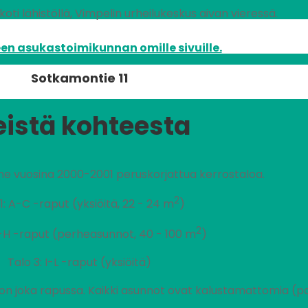
oti lähistöllä, Vimpelin urheilukeskus aivan vieressä.
en asukastoimikunnan omille sivuille.
Sotkamontie 11
eistä kohteesta
me vuosina 2000-2001 peruskorjattua kerrostaloa.
2
1: A-C -raput (yksiöitä, 22 - 24 m
)
2
D-H -raput (perheasunnot, 40 - 100 m
)
Talo 3: I-L -raput (yksiöitä)
 on joka rapussa. Kaikki asunnot ovat kalustamattomia (po