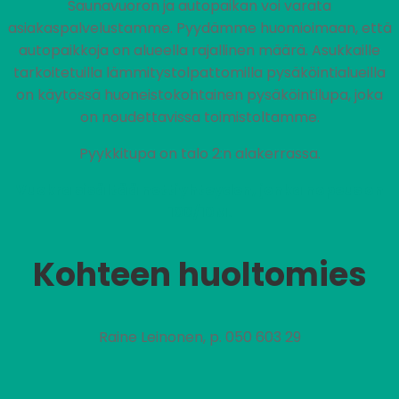
Saunavuoron ja autopaikan voi varata
asiakaspalvelustamme. Pyydämme huomioimaan, että
autopaikkoja on alueella rajallinen määrä. Asukkaille
tarkoitetuilla lämmitystolpattomilla pysäköintialueilla
on käytössä huoneistokohtainen pysäköintilupa, joka
on noudettavissa toimistoltamme.
Pyykkitupa on talo 2:n alakerrassa.
Vuokra sisältää nettiyhteyden, jonka nopeus on
100/10M.
Kohteen huoltomies
Raine Leinonen, p. 050 603 29