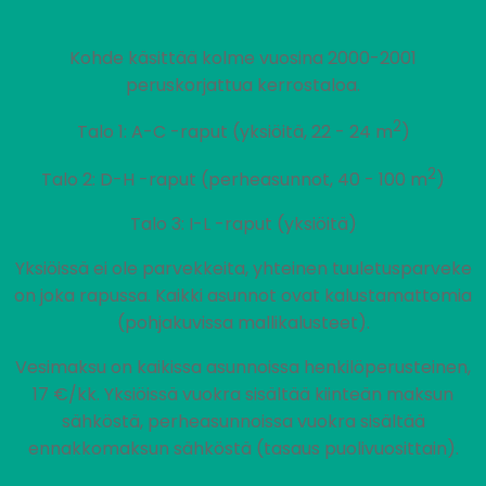
Kohde käsittää kolme vuosina 2000-2001
peruskorjattua kerrostaloa.
2
Talo 1: A-C -raput (yksiöitä, 22 - 24 m
)
2
Talo 2: D-H -raput (perheasunnot, 40 - 100 m
)
Talo 3: I-L -raput (yksiöitä)
Yksiöissä ei ole parvekkeita, yhteinen tuuletusparveke
on joka rapussa. Kaikki asunnot ovat kalustamattomia
(pohjakuvissa mallikalusteet).
Vesimaksu on kaikissa asunnoissa henkilöperusteinen,
17 €/kk. Yksiöissä vuokra sisältää kiinteän maksun
sähköstä, perheasunnoissa vuokra sisältää
ennakkomaksun sähköstä (tasaus puolivuosittain).