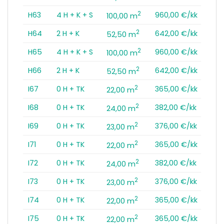
2
H63
4 H + K + S
960,00 €/kk
100,00 m
2
H64
2 H + K
642,00 €/kk
52,50 m
2
H65
4 H + K + S
960,00 €/kk
100,00 m
2
H66
2 H + K
642,00 €/kk
52,50 m
2
I67
0 H + TK
365,00 €/kk
22,00 m
2
I68
0 H + TK
382,00 €/kk
24,00 m
2
I69
0 H + TK
376,00 €/kk
23,00 m
2
I71
0 H + TK
365,00 €/kk
22,00 m
2
I72
0 H + TK
382,00 €/kk
24,00 m
2
I73
0 H + TK
376,00 €/kk
23,00 m
2
I74
0 H + TK
365,00 €/kk
22,00 m
2
I75
0 H + TK
365,00 €/kk
22,00 m