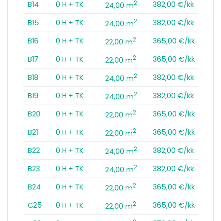
2
B14
0 H + TK
382,00 €/kk
24,00 m
2
B15
0 H + TK
382,00 €/kk
24,00 m
2
B16
0 H + TK
365,00 €/kk
22,00 m
2
B17
0 H + TK
365,00 €/kk
22,00 m
2
B18
0 H + TK
382,00 €/kk
24,00 m
2
B19
0 H + TK
382,00 €/kk
24,00 m
2
B20
0 H + TK
365,00 €/kk
22,00 m
2
B21
0 H + TK
365,00 €/kk
22,00 m
2
B22
0 H + TK
382,00 €/kk
24,00 m
2
B23
0 H + TK
382,00 €/kk
24,00 m
2
B24
0 H + TK
365,00 €/kk
22,00 m
2
C25
0 H + TK
365,00 €/kk
22,00 m