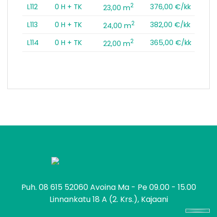
2
L112
0 H + TK
376,00 €/kk
23,00 m
2
L113
0 H + TK
382,00 €/kk
24,00 m
2
L114
0 H + TK
365,00 €/kk
22,00 m
tomo
Puh.
08 615 52060
Avoina Ma - Pe 09.00 - 15.00
Linnankatu 18 A (2. Krs.), Kajaani