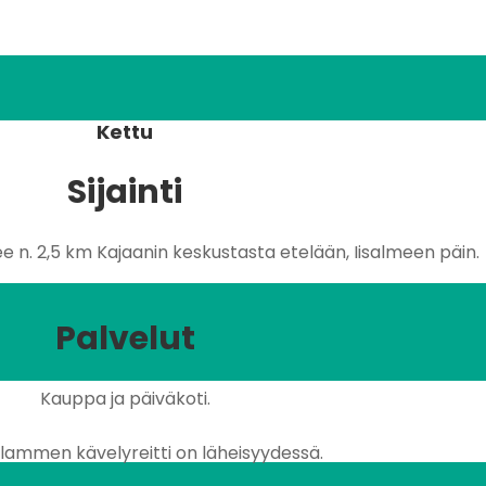
Kettu
Sijainti
e n. 2,5 km Kajaanin keskustasta etelään, Iisalmeen päin.
Palvelut
Kauppa ja päiväkoti.
lammen kävelyreitti on läheisyydessä.