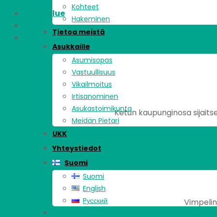
Kohteet
Asuinalue
Hakeminen
Kohde
Tietoa meistä
Asunnot
Asukkaille
Asumisopas
Vastuullisuus
Vikailmoitus
Irtisanominen
Asukastoimikunta
Ketun kaupunginosa sijaitse
Meidän Pietari
UKK
Yhteystiedot
Suomi
Suomi
English
Pусский
Vimpelin