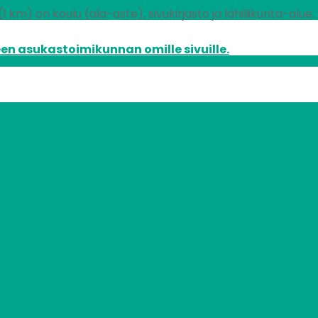
km) on koulu (ala-aste), sivukirjasto ja lähiliikunta-alue.
en asukastoimikunnan omille sivuille.