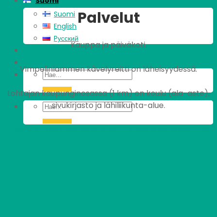
Suomi
Palvelut
Suomi
English
Pусский
Kauppa ja päiväkoti.
Vimpelinlammen kävelyreitti on läheisyydessä.
Lohtajan kaupunginosassa (1 km) on koulu (ala-aste),
sivukirjasto ja lähiliikunta-alue.
Tästä alueen asukastoimikunnan omille sivuille.