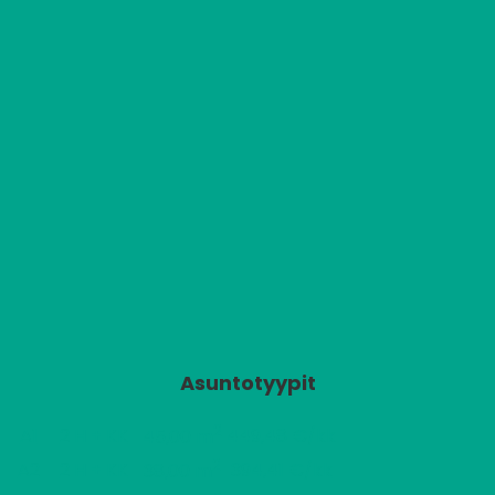
Asuntotyypit
2
A1
2 H + KK
449,48 €/kk
45,00 m
2
A2
2 H + KK
394,41 €/kk
38,00 m