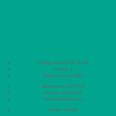
2
J32
2 H + KK
394,41 €/kk
38,00 m
2
J33
2 H + KK
449,48 €/kk
45,00 m
2
J34
2 H + KK
406,84 €/kk
39,50 m
2
J35
2 H + KK
449,48 €/kk
45,00 m
2
J36
2 H + KK
394,41 €/kk
38,00 m
2
J37
2 H + KK
449,48 €/kk
45,00 m
2
J38
2 H + KK
406,84 €/kk
39,50 m
Osoite: Mertapolku 2 J35
Kerros: 2
Rakennusvuosi: 1988
Neliövuokra: 9,87/jm2
Vuokra: 449,48/kk
Peruskorjausvuosi: 0
Vapaa: Varattu