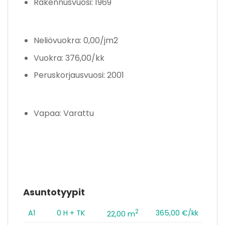
Rakennusvuosi: 1969
Neliövuokra: 0,00/jm2
Vuokra: 376,00/kk
Peruskorjausvuosi: 2001
Vapaa: Varattu
Asuntotyypit
2
A1
0 H + TK
365,00 €/kk
22,00 m