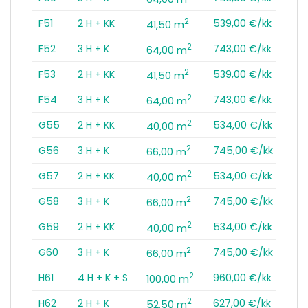
2
F51
2 H + KK
539,00 €/kk
41,50 m
2
F52
3 H + K
743,00 €/kk
64,00 m
2
F53
2 H + KK
539,00 €/kk
41,50 m
2
F54
3 H + K
743,00 €/kk
64,00 m
2
G55
2 H + KK
534,00 €/kk
40,00 m
2
G56
3 H + K
745,00 €/kk
66,00 m
2
G57
2 H + KK
534,00 €/kk
40,00 m
2
G58
3 H + K
745,00 €/kk
66,00 m
2
G59
2 H + KK
534,00 €/kk
40,00 m
2
G60
3 H + K
745,00 €/kk
66,00 m
2
H61
4 H + K + S
960,00 €/kk
100,00 m
2
H62
2 H + K
627,00 €/kk
52,50 m