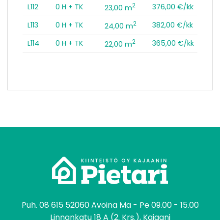
2
L112
0 H + TK
376,00 €/kk
23,00 m
2
L113
0 H + TK
382,00 €/kk
24,00 m
2
L114
0 H + TK
365,00 €/kk
22,00 m
tomo
Puh.
08 615 52060
Avoina Ma - Pe 09.00 - 15.00
Linnankatu 18 A (2. Krs.), Kajaani