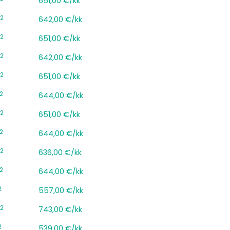
651,00 €/kk
m
2
642,00 €/kk
m
2
651,00 €/kk
m
2
642,00 €/kk
m
2
651,00 €/kk
m
2
644,00 €/kk
2
651,00 €/kk
m
2
644,00 €/kk
2
636,00 €/kk
m
2
644,00 €/kk
2
557,00 €/kk
2
743,00 €/kk
m
2
539,00 €/kk