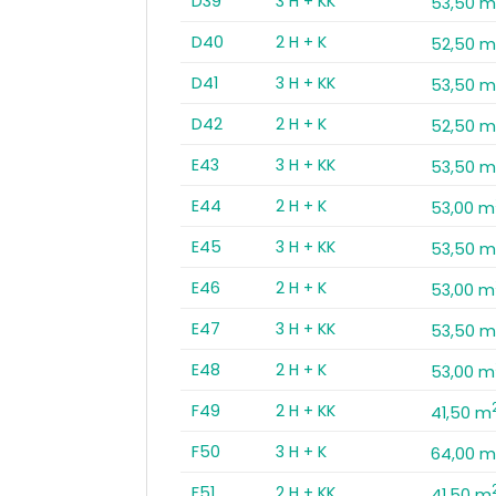
D39
3 H + KK
53,50 
D40
2 H + K
52,50 
D41
3 H + KK
53,50 
D42
2 H + K
52,50 
E43
3 H + KK
53,50 
E44
2 H + K
53,00 m
E45
3 H + KK
53,50 
E46
2 H + K
53,00 m
E47
3 H + KK
53,50 
E48
2 H + K
53,00 m
F49
2 H + KK
41,50 m
F50
3 H + K
64,00 
F51
2 H + KK
41,50 m