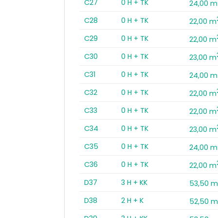
C27
0 H + TK
24,00 m
C28
0 H + TK
22,00 m
C29
0 H + TK
22,00 m
C30
0 H + TK
23,00 m
C31
0 H + TK
24,00 m
C32
0 H + TK
22,00 m
C33
0 H + TK
22,00 m
C34
0 H + TK
23,00 m
C35
0 H + TK
24,00 m
C36
0 H + TK
22,00 m
D37
3 H + KK
53,50 
D38
2 H + K
52,50 