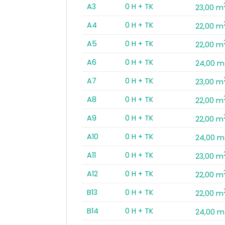
A3
0 H + TK
23,00 m
A4
0 H + TK
22,00 m
A5
0 H + TK
22,00 m
A6
0 H + TK
24,00 m
A7
0 H + TK
23,00 m
A8
0 H + TK
22,00 m
A9
0 H + TK
22,00 m
A10
0 H + TK
24,00 m
A11
0 H + TK
23,00 m
A12
0 H + TK
22,00 m
B13
0 H + TK
22,00 m
B14
0 H + TK
24,00 m