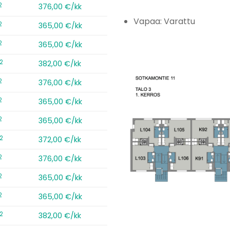
2
376,00 €/kk
Vapaa: Varattu
2
365,00 €/kk
2
365,00 €/kk
2
382,00 €/kk
2
376,00 €/kk
2
365,00 €/kk
2
365,00 €/kk
2
372,00 €/kk
2
376,00 €/kk
2
365,00 €/kk
2
365,00 €/kk
2
382,00 €/kk