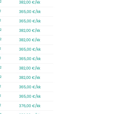
2
382,00 €/kk
2
365,00 €/kk
2
365,00 €/kk
2
382,00 €/kk
2
382,00 €/kk
2
365,00 €/kk
2
365,00 €/kk
2
382,00 €/kk
2
382,00 €/kk
2
365,00 €/kk
2
365,00 €/kk
2
376,00 €/kk