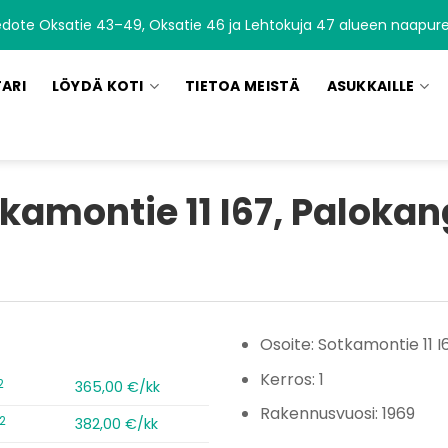
edote Oksatie 43–49, Oksatie 46 ja Lehtokuja 47 alueen naapurei
TARI
LÖYDÄ KOTI
TIETOA MEISTÄ
ASUKKAILLE
kamontie 11 I67, Paloka
Osoite: Sotkamontie 11 I
Kerros: 1
2
365,00 €/kk
Rakennusvuosi: 1969
2
382,00 €/kk