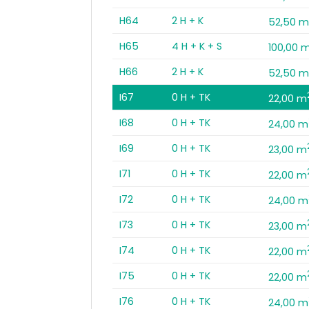
H64
2 H + K
52,50 
H65
4 H + K + S
100,00 
H66
2 H + K
52,50 
I67
0 H + TK
22,00 m
I68
0 H + TK
24,00 m
I69
0 H + TK
23,00 m
I71
0 H + TK
22,00 m
I72
0 H + TK
24,00 m
I73
0 H + TK
23,00 m
I74
0 H + TK
22,00 m
I75
0 H + TK
22,00 m
I76
0 H + TK
24,00 m