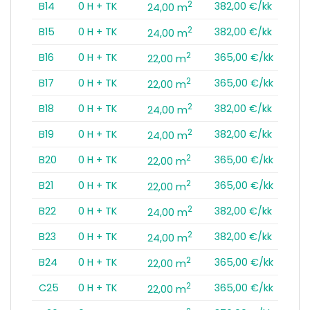
2
B14
0 H + TK
382,00 €/kk
24,00 m
2
B15
0 H + TK
382,00 €/kk
24,00 m
2
B16
0 H + TK
365,00 €/kk
22,00 m
2
B17
0 H + TK
365,00 €/kk
22,00 m
2
B18
0 H + TK
382,00 €/kk
24,00 m
2
B19
0 H + TK
382,00 €/kk
24,00 m
2
B20
0 H + TK
365,00 €/kk
22,00 m
2
B21
0 H + TK
365,00 €/kk
22,00 m
2
B22
0 H + TK
382,00 €/kk
24,00 m
2
B23
0 H + TK
382,00 €/kk
24,00 m
2
B24
0 H + TK
365,00 €/kk
22,00 m
2
C25
0 H + TK
365,00 €/kk
22,00 m