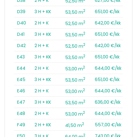
D38
2 H + K
627,00 €/kk
52,50 m
2
D39
3 H + KK
651,00 €/kk
53,50 m
2
D40
2 H + K
642,00 €/kk
52,50 m
2
D41
3 H + KK
651,00 €/kk
53,50 m
2
D42
2 H + K
642,00 €/kk
52,50 m
2
E43
3 H + KK
651,00 €/kk
53,50 m
2
E44
2 H + K
644,00 €/kk
53,00 m
2
E45
3 H + KK
651,00 €/kk
53,50 m
2
E46
2 H + K
644,00 €/kk
53,00 m
2
E47
3 H + KK
636,00 €/kk
53,50 m
2
E48
2 H + K
644,00 €/kk
53,00 m
2
F49
2 H + KK
557,00 €/kk
41,50 m
2
F50
3 H + K
743,00 €/kk
64,00 m