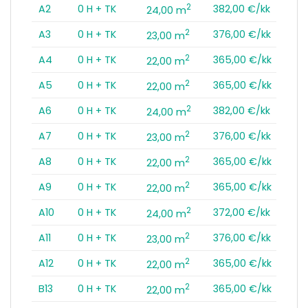
2
A2
0 H + TK
382,00 €/kk
24,00 m
2
A3
0 H + TK
376,00 €/kk
23,00 m
2
A4
0 H + TK
365,00 €/kk
22,00 m
2
A5
0 H + TK
365,00 €/kk
22,00 m
2
A6
0 H + TK
382,00 €/kk
24,00 m
2
A7
0 H + TK
376,00 €/kk
23,00 m
2
A8
0 H + TK
365,00 €/kk
22,00 m
2
A9
0 H + TK
365,00 €/kk
22,00 m
2
A10
0 H + TK
372,00 €/kk
24,00 m
2
A11
0 H + TK
376,00 €/kk
23,00 m
2
A12
0 H + TK
365,00 €/kk
22,00 m
2
B13
0 H + TK
365,00 €/kk
22,00 m