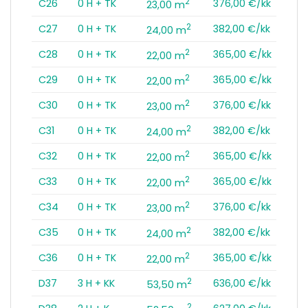
2
C26
0 H + TK
376,00 €/kk
23,00 m
2
C27
0 H + TK
382,00 €/kk
24,00 m
2
C28
0 H + TK
365,00 €/kk
22,00 m
2
C29
0 H + TK
365,00 €/kk
22,00 m
2
C30
0 H + TK
376,00 €/kk
23,00 m
2
C31
0 H + TK
382,00 €/kk
24,00 m
2
C32
0 H + TK
365,00 €/kk
22,00 m
2
C33
0 H + TK
365,00 €/kk
22,00 m
2
C34
0 H + TK
376,00 €/kk
23,00 m
2
C35
0 H + TK
382,00 €/kk
24,00 m
2
C36
0 H + TK
365,00 €/kk
22,00 m
2
D37
3 H + KK
636,00 €/kk
53,50 m
2