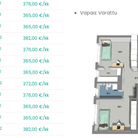
2
376,00 €/kk
Vapaa: Varattu
2
365,00 €/kk
2
365,00 €/kk
2
382,00 €/kk
2
376,00 €/kk
2
365,00 €/kk
2
365,00 €/kk
2
372,00 €/kk
2
376,00 €/kk
2
365,00 €/kk
2
365,00 €/kk
2
382,00 €/kk