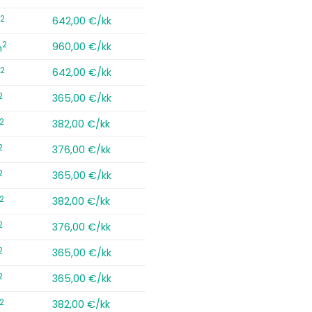
2
642,00 €/kk
m
2
960,00 €/kk
m
2
642,00 €/kk
m
2
365,00 €/kk
2
382,00 €/kk
2
376,00 €/kk
2
365,00 €/kk
2
382,00 €/kk
2
376,00 €/kk
2
365,00 €/kk
2
365,00 €/kk
2
382,00 €/kk