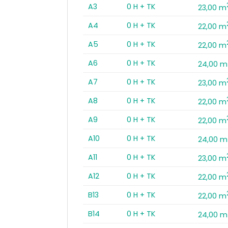
A3
0 H + TK
23,00 m
A4
0 H + TK
22,00 m
A5
0 H + TK
22,00 m
A6
0 H + TK
24,00 m
A7
0 H + TK
23,00 m
A8
0 H + TK
22,00 m
A9
0 H + TK
22,00 m
A10
0 H + TK
24,00 m
A11
0 H + TK
23,00 m
A12
0 H + TK
22,00 m
B13
0 H + TK
22,00 m
B14
0 H + TK
24,00 m