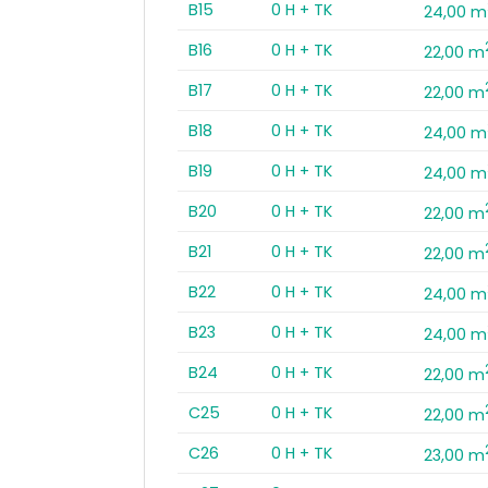
B15
0 H + TK
24,00 m
B16
0 H + TK
22,00 m
B17
0 H + TK
22,00 m
B18
0 H + TK
24,00 m
B19
0 H + TK
24,00 m
B20
0 H + TK
22,00 m
B21
0 H + TK
22,00 m
B22
0 H + TK
24,00 m
B23
0 H + TK
24,00 m
B24
0 H + TK
22,00 m
C25
0 H + TK
22,00 m
C26
0 H + TK
23,00 m