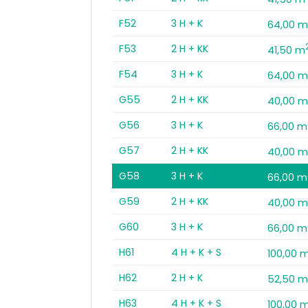
F52
3 H + K
64,00 
F53
2 H + KK
41,50 m
F54
3 H + K
64,00 
G55
2 H + KK
40,00 
G56
3 H + K
66,00 m
G57
2 H + KK
40,00 
G58
3 H + K
66,00 m
G59
2 H + KK
40,00 
G60
3 H + K
66,00 m
H61
4 H + K + S
100,00 
H62
2 H + K
52,50 
H63
4 H + K + S
100,00 