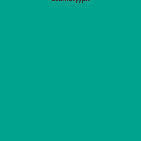
2
E33
2 H + KK
515,06 €/kk
49,00 m
2
E34
2 H + KK
459,46 €/kk
42,00 m
2
E35
2 H + KK
463,66 €/kk
42,00 m
2
E36
1 H + K
389,18 €/kk
34,00 m
2
E37
2 H + K
608,42 €/kk
58,50 m
2
E38
2 H + KK
467,85 €/kk
42,00 m
2
E39
1 H + K
393,38 €/kk
34,00 m
2
E40
2 H + K
616,81 €/kk
58,50 m
2
F41
3 H + K
754,23 €/kk
77,00 m
2
F42
3 H + K
761,57 €/kk
77,00 m
2
F43
2 H + K
609,47 €/kk
58,50 m
2
F44
3 H + K
771,02 €/kk
77,00 m
2
F45
2 H + K
616,81 €/kk
58,50 m
2