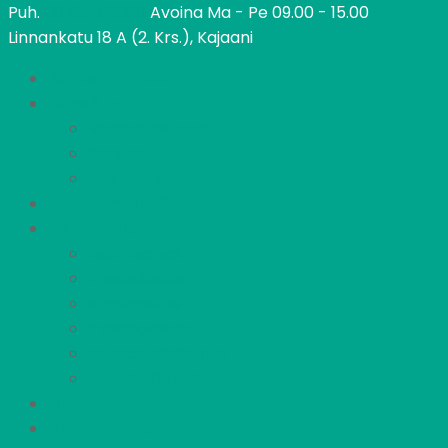
Puh.
08 615 52060
Avoina Ma - Pe 09.00 - 15.00
Linnankatu 18 A (2. Krs.), Kajaani
Kajaanin Pietari
Löydä koti
Vapaat asunnot
Kohteet
Hakeminen
Tietoa meistä
Asukkaille
Asumisopas
Vastuullisuus
Vikailmoitus
Irtisanominen
Asukastoimikunta
Meidän Pietari
UKK
Yhteystiedot