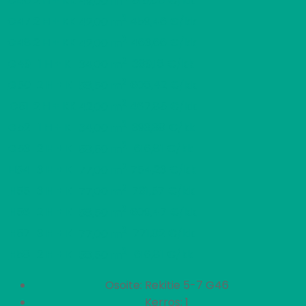
G46
2 H + KK
515,06 €/kk
49,00 m
2
G47
2 H + KK
459,46 €/kk
42,00 m
2
G48
2 H + KK
463,66 €/kk
42,00 m
2
G49
1 H + K
389,18 €/kk
34,00 m
2
G50
2 H + K
608,42 €/kk
58,50 m
2
G51
2 H + KK
467,85 €/kk
42,00 m
2
G52
1 H + K
393,38 €/kk
34,00 m
2
G53
2 H + K
616,81 €/kk
58,50 m
2
H54
3 H + K
754,23 €/kk
77,00 m
2
H55
3 H + K
761,57 €/kk
77,00 m
2
H56
2 H + K
609,47 €/kk
58,50 m
2
H57
3 H + K
771,02 €/kk
77,00 m
2
H58
2 H + K
616,81 €/kk
58,50 m
Osoite: Rekitie 5-7 G46
Kerros: 1