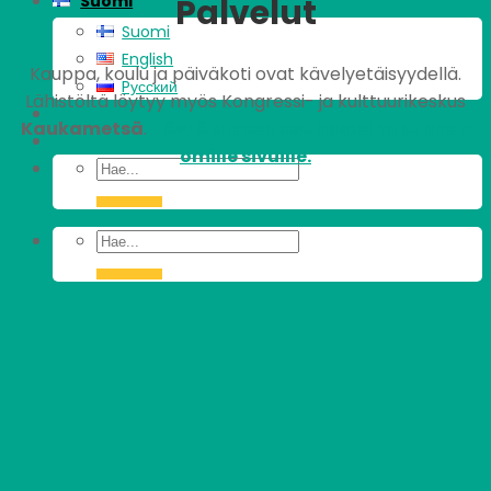
Palvelut
Suomi
Suomi
English
Kauppa, koulu ja päiväkoti ovat kävelyetäisyydellä.
Pусский
Lähistöltä löytyy myös Kongressi- ja kulttuurikeskus
Kaukametsä
.
Tästä alueen asukastoimikunnan
omille sivuille.