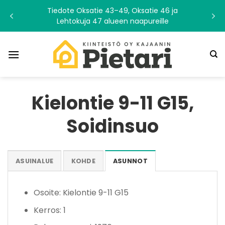
Skip
Tiedote Oksatie 43–49, Oksatie 46 ja
to
Lehtokuja 47 alueen naapureille
content
Kielontie 9-11 G15,
Soidinsuo
ASUINALUE
KOHDE
ASUNNOT
Osoite: Kielontie 9-11 G15
Kerros: 1