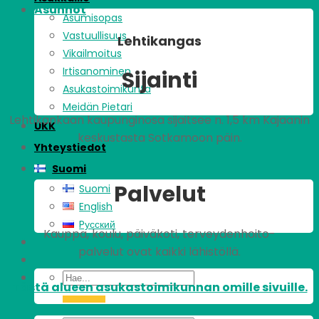
Asunnot
Asumisopas
Vastuullisuus
Lehtikangas
Vikailmoitus
Irtisanominen
Sijainti
Asukastoimikunta
Meidän Pietari
Lehtikankaan kaupunginosa sijaitsee n. 1,5 km Kajaanin
UKK
keskustasta Sotkamoon päin.
Yhteystiedot
Suomi
Palvelut
Suomi
English
Pусский
Kauppa, koulu, päiväkoti, terveydenhoito-
palvelut ovat kaikki lähistöllä.
Tästä alueen asukastoimikunnan omille sivuille.