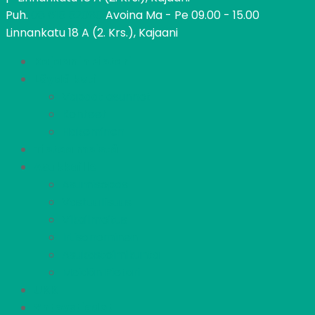
Puh.
08 615 52060
Avoina Ma - Pe 09.00 - 15.00
Linnankatu 18 A (2. Krs.), Kajaani
Kajaanin Pietari
Löydä koti
Vapaat asunnot
Kohteet
Hakeminen
Tietoa meistä
Asukkaille
Asumisopas
Vastuullisuus
Vikailmoitus
Irtisanominen
Asukastoimikunta
Meidän Pietari
UKK
Yhteystiedot