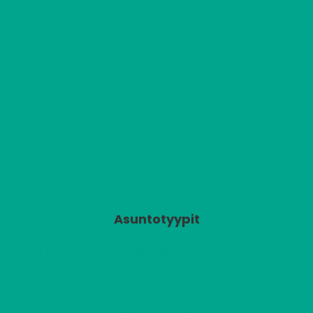
Asuntotyypit
2
A1
3 H + K
800,28 €/kk
70,00 m
2
A2
2 H + KK
530,86 €/kk
43,00 m
2
A3
2 H + KK
530,86 €/kk
43,00 m