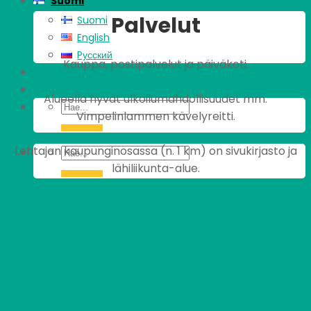
Suomi
Palvelut
Suomi
English
Pусский
Kauppa, postipalvelut ja päiväkoti.
Alueella hyvät ulkoilumahdollisuudet mm.
Vimpelinlammen kävelyreitti.
Lohtajan kaupunginosassa (n. 1 km) on sivukirjasto ja
lähiliikunta-alue.
Tästä alueen asukastoimikunnan omille sivuille.